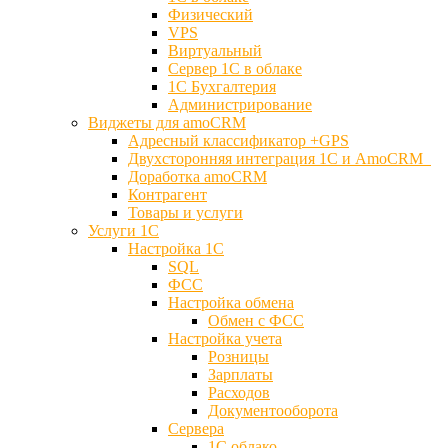
Физический
VPS
Виртуальный
Сервер 1С в облаке
1С Бухгалтерия
Администрирование
Виджеты для amoCRM
Адресный классификатор +GPS
Двухсторонняя интеграция 1С и AmoCRM
Доработка amoCRM
Контрагент
Товары и услуги
Услуги 1С
Настройка 1С
SQL
ФСС
Настройка обмена
Обмен с ФСС
Настройка учета
Розницы
Зарплаты
Расходов
Документооборота
Сервера
1С облако