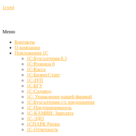
1cved
Меню
Контакты
О компании
Приложения 1С
1С:Бухгалтерия 8.3
1С:Розница 8
1С:Касса
1С:БизнесСтарт
1С:ЗУП
1С:БГУ
1С:Садовод
1С: Управление нашей фирмой
1С:Бухгалтерия с/х предприятия
1С:Предприниматель
1С-КАМИН: Зарплата
1С-ЭДО
1СПАРК Риски
1С-Отчетность