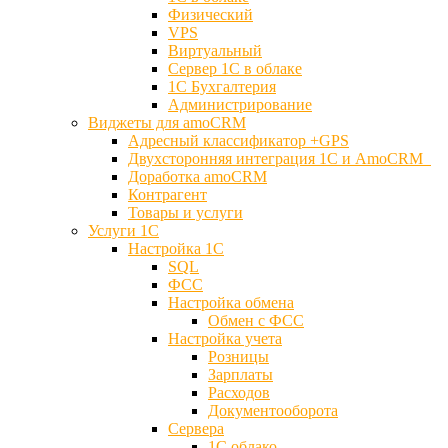
Физический
VPS
Виртуальный
Сервер 1С в облаке
1С Бухгалтерия
Администрирование
Виджеты для amoCRM
Адресный классификатор +GPS
Двухсторонняя интеграция 1С и AmoCRM
Доработка amoCRM
Контрагент
Товары и услуги
Услуги 1С
Настройка 1С
SQL
ФСС
Настройка обмена
Обмен с ФСС
Настройка учета
Розницы
Зарплаты
Расходов
Документооборота
Сервера
1С облако