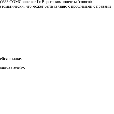
V83.COMConnector.1): Версия компоненты ‘comcntr’
 автоматически, что может быть связано с проблемами с правами
ейся ссылке.
ользователей».