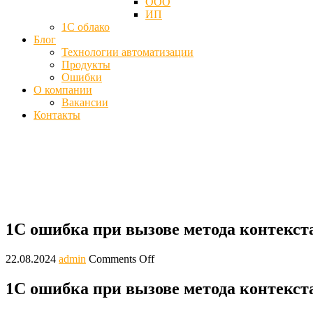
ООО
ИП
1С облако
Блог
Технологии автоматизации
Продукты
Ошибки
О компании
Вакансии
Контакты
1С ошибка при вызове метода контекста
Главная
Ошибки
1С ошибка при вызове метода контекста (Connec
1С ошибка при вызове метода контекста
22.08.2024
admin
Comments Off
1С ошибка при вызове метода контекста