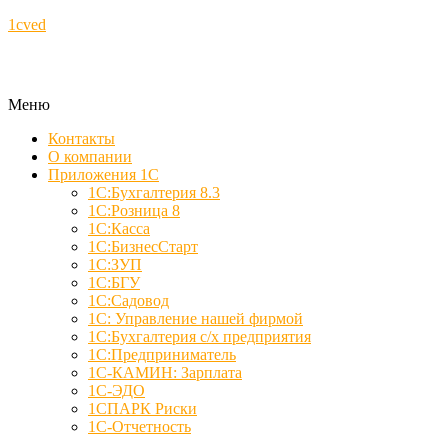
1cved
Меню
Контакты
О компании
Приложения 1С
1С:Бухгалтерия 8.3
1С:Розница 8
1С:Касса
1С:БизнесСтарт
1С:ЗУП
1С:БГУ
1С:Садовод
1С: Управление нашей фирмой
1С:Бухгалтерия с/х предприятия
1С:Предприниматель
1С-КАМИН: Зарплата
1С-ЭДО
1СПАРК Риски
1С-Отчетность