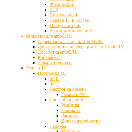
Физический
VPS
Виртуальный
Сервер 1С в облаке
1С Бухгалтерия
Администрирование
Виджеты для amoCRM
Адресный классификатор +GPS
Двухсторонняя интеграция 1С и AmoCRM
Доработка amoCRM
Контрагент
Товары и услуги
Услуги 1С
Настройка 1С
SQL
ФСС
Настройка обмена
Обмен с ФСС
Настройка учета
Розницы
Зарплаты
Расходов
Документооборота
Сервера
1С облако