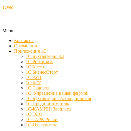
1cved
Меню
Контакты
О компании
Приложения 1С
1С:Бухгалтерия 8.3
1С:Розница 8
1С:Касса
1С:БизнесСтарт
1С:ЗУП
1С:БГУ
1С:Садовод
1С: Управление нашей фирмой
1С:Бухгалтерия с/х предприятия
1С:Предприниматель
1С-КАМИН: Зарплата
1С-ЭДО
1СПАРК Риски
1С-Отчетность