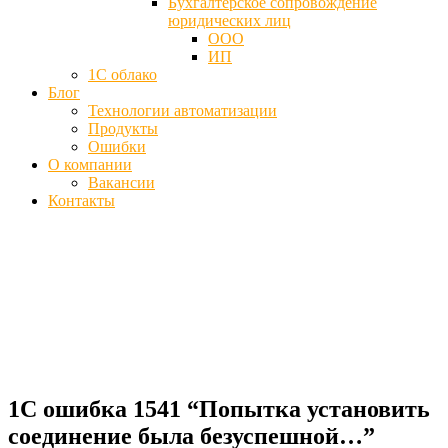
Бухгалтерское сопровождение
юридических лиц
ООО
ИП
1С облако
Блог
Технологии автоматизации
Продукты
Ошибки
О компании
Вакансии
Контакты
1С ошибка 1541 "Попытка установить
соединение была безуспешной..."
Главная
Ошибки
1С ошибка 1541 “Попытка установить
соединение была безуспешной…”
1С ошибка 1541 “Попытка установить
соединение была безуспешной…”