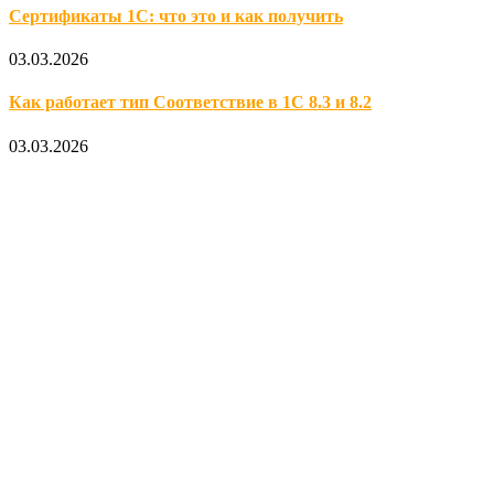
Сертификаты 1С: что это и как получить
03.03.2026
Как работает тип Соответствие в 1С 8.3 и 8.2
03.03.2026
Официальный партнер 1С
Наши услуги
1С:Бухгалтерия 8.3
1С:Розница 8
1С:Касса
1С: Управление нашей фирмой
1С-ЭДО