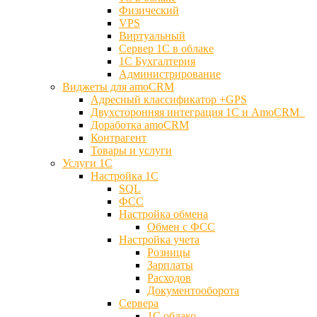
Физический
VPS
Виртуальный
Сервер 1С в облаке
1С Бухгалтерия
Администрирование
Виджеты для amoCRM
Адресный классификатор +GPS
Двухсторонняя интеграция 1С и AmoCRM
Доработка amoCRM
Контрагент
Товары и услуги
Услуги 1С
Настройка 1С
SQL
ФСС
Настройка обмена
Обмен с ФСС
Настройка учета
Розницы
Зарплаты
Расходов
Документооборота
Сервера
1С облако