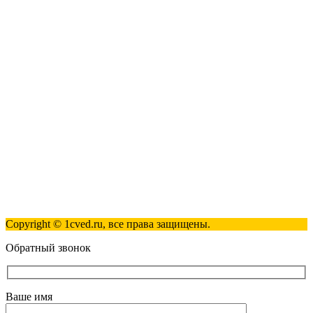
Наши контакты
123317, Москва, улица Антонова-Овсеенко, 15, стр. 2
+7 (495) 181-98-81
info@1cved.ru
Пн-Пт 09:00 - 18:00
Полезные ссылки
Контакты
Карта сайта
Политика обработки персональных данных
Copyright © 1cved.ru, все права защищены.
Обратный звонок
Ваше имя