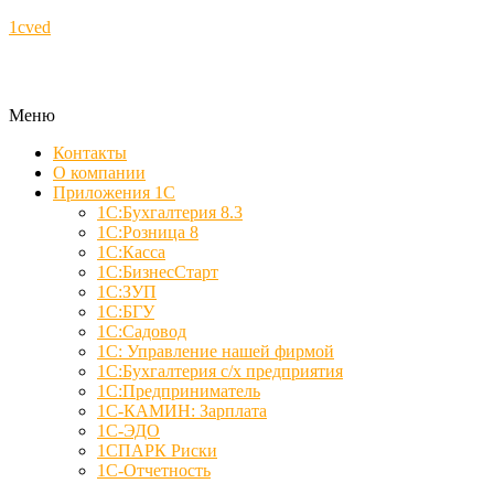
1cved
Меню
Контакты
О компании
Приложения 1С
1С:Бухгалтерия 8.3
1С:Розница 8
1С:Касса
1С:БизнесСтарт
1С:ЗУП
1С:БГУ
1С:Садовод
1С: Управление нашей фирмой
1С:Бухгалтерия с/х предприятия
1С:Предприниматель
1С-КАМИН: Зарплата
1С-ЭДО
1СПАРК Риски
1С-Отчетность