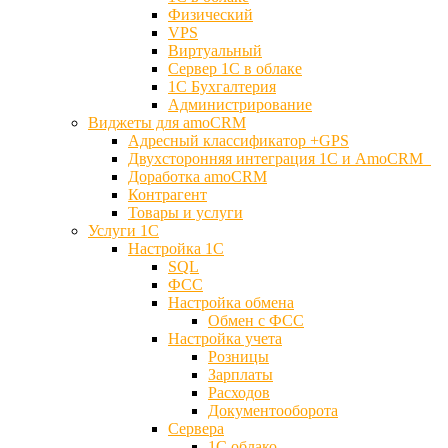
Физический
VPS
Виртуальный
Сервер 1С в облаке
1С Бухгалтерия
Администрирование
Виджеты для amoCRM
Адресный классификатор +GPS
Двухсторонняя интеграция 1С и AmoCRM
Доработка amoCRM
Контрагент
Товары и услуги
Услуги 1С
Настройка 1С
SQL
ФСС
Настройка обмена
Обмен с ФСС
Настройка учета
Розницы
Зарплаты
Расходов
Документооборота
Сервера
1С облако