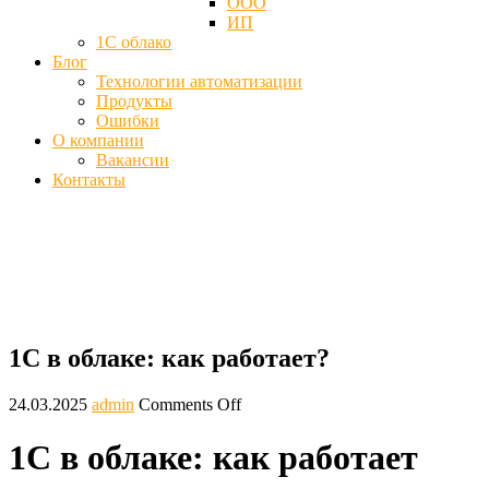
ООО
ИП
1С облако
Блог
Технологии автоматизации
Продукты
Ошибки
О компании
Вакансии
Контакты
1С в облаке: как работает, с чего начать 
Главная
Блог
1С в облаке: как работает?
1С в облаке: как работает?
24.03.2025
admin
Comments Off
1С в облаке: как работает