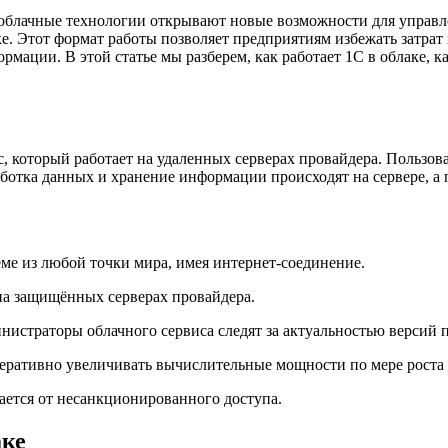
 облачные технологии открывают новые возможности для управл
е. Этот формат работы позволяет предприятиям избежать затрат
мации. В этой статье мы разберем, как работает 1С в облаке, к
 который работает на удаленных серверах провайдера. Пользоват
аботка данных и хранение информации происходят на сервере, а
еме из любой точки мира, имея интернет-соединение.
 на защищённых серверах провайдера.
инистраторы облачного сервиса следят за актуальностью версий 
еративно увеличивать вычислительные мощности по мере роста 
ется от несанкционированного доступа.
аке