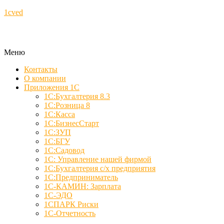
1cved
Меню
Контакты
О компании
Приложения 1С
1С:Бухгалтерия 8.3
1С:Розница 8
1С:Касса
1С:БизнесСтарт
1С:ЗУП
1С:БГУ
1С:Садовод
1С: Управление нашей фирмой
1С:Бухгалтерия с/х предприятия
1С:Предприниматель
1С-КАМИН: Зарплата
1С-ЭДО
1СПАРК Риски
1С-Отчетность