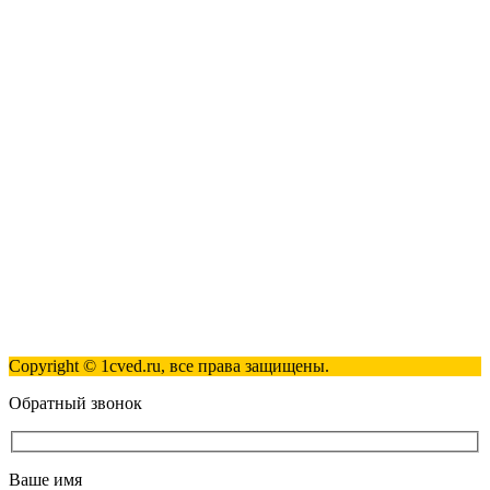
Наши контакты
123317, Москва, улица Антонова-Овсеенко, 15, стр. 2
+7 (495) 181-98-81
info@1cved.ru
Пн-Пт 09:00 - 18:00
Полезные ссылки
Контакты
Карта сайта
Политика обработки персональных данных
Copyright © 1cved.ru, все права защищены.
Обратный звонок
Ваше имя