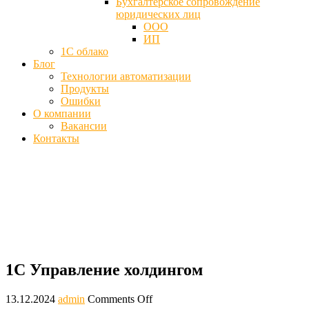
Бухгалтерское сопровождение
юридических лиц
ООО
ИП
1С облако
Блог
Технологии автоматизации
Продукты
Ошибки
О компании
Вакансии
Контакты
1С Управление холдингом - Купить
программу
Главная
Блог
1С Управление холдингом
1С Управление холдингом
13.12.2024
admin
Comments Off