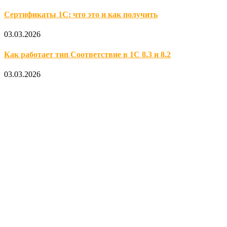
Сертификаты 1С: что это и как получить
03.03.2026
Как работает тип Соответствие в 1С 8.3 и 8.2
03.03.2026
Официальный партнер 1С
Наши услуги
1С:Бухгалтерия 8.3
1С:Розница 8
1С:Касса
1С: Управление нашей фирмой
1С-ЭДО