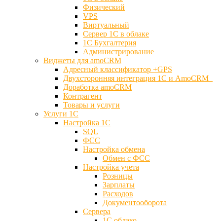
Физический
VPS
Виртуальный
Сервер 1С в облаке
1С Бухгалтерия
Администрирование
Виджеты для amoCRM
Адресный классификатор +GPS
Двухсторонняя интеграция 1С и AmoCRM
Доработка amoCRM
Контрагент
Товары и услуги
Услуги 1С
Настройка 1С
SQL
ФСС
Настройка обмена
Обмен с ФСС
Настройка учета
Розницы
Зарплаты
Расходов
Документооборота
Сервера
1С облако