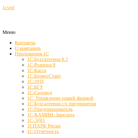
1cved
Меню
Контакты
О компании
Приложения 1С
1С:Бухгалтерия 8.3
1С:Розница 8
1С:Касса
1С:БизнесСтарт
1С:ЗУП
1С:БГУ
1С:Садовод
1С: Управление нашей фирмой
1С:Бухгалтерия с/х предприятия
1С:Предприниматель
1С-КАМИН: Зарплата
1С-ЭДО
1СПАРК Риски
1С-Отчетность