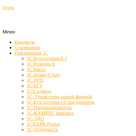
1cved
Меню
Контакты
О компании
Приложения 1С
1С:Бухгалтерия 8.3
1С:Розница 8
1С:Касса
1С:БизнесСтарт
1С:ЗУП
1С:БГУ
1С:Садовод
1С: Управление нашей фирмой
1С:Бухгалтерия с/х предприятия
1С:Предприниматель
1С-КАМИН: Зарплата
1С-ЭДО
1СПАРК Риски
1С-Отчетность