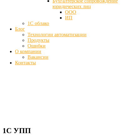
Бухгалтерское сопровождение
юридических лиц
ООО
ИП
1С облако
Блог
Технологии автоматизации
Продукты
Ошибки
О компании
Вакансии
Контакты
1С УПП (управление
производственным предприятием) -
Программа для учета
Главная
Блог
1С УПП
1С УПП