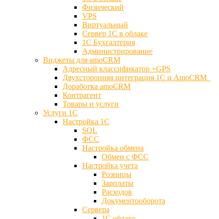
Физический
VPS
Виртуальный
Сервер 1С в облаке
1С Бухгалтерия
Администрирование
Виджеты для amoCRM
Адресный классификатор +GPS
Двухсторонняя интеграция 1С и AmoCRM
Доработка amoCRM
Контрагент
Товары и услуги
Услуги 1С
Настройка 1С
SQL
ФСС
Настройка обмена
Обмен с ФСС
Настройка учета
Розницы
Зарплаты
Расходов
Документооборота
Сервера
1С облако