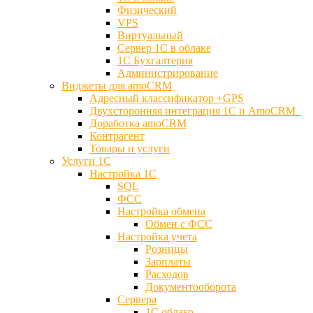
Физический
VPS
Виртуальный
Сервер 1С в облаке
1С Бухгалтерия
Администрирование
Виджеты для amoCRM
Адресный классификатор +GPS
Двухсторонняя интеграция 1С и AmoCRM
Доработка amoCRM
Контрагент
Товары и услуги
Услуги 1С
Настройка 1С
SQL
ФСС
Настройка обмена
Обмен с ФСС
Настройка учета
Розницы
Зарплаты
Расходов
Документооборота
Сервера
1С облако