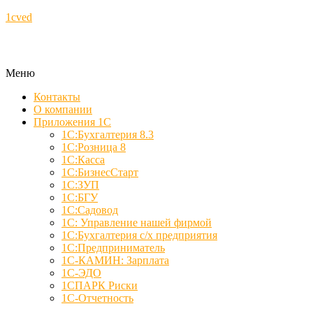
1cved
Меню
Контакты
О компании
Приложения 1С
1С:Бухгалтерия 8.3
1С:Розница 8
1С:Касса
1С:БизнесСтарт
1С:ЗУП
1С:БГУ
1С:Садовод
1С: Управление нашей фирмой
1С:Бухгалтерия с/х предприятия
1С:Предприниматель
1С-КАМИН: Зарплата
1С-ЭДО
1СПАРК Риски
1С-Отчетность