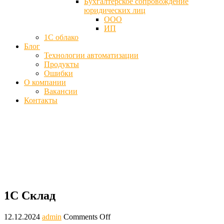
Бухгалтерское сопровождение
юридических лиц
ООО
ИП
1С облако
Блог
Технологии автоматизации
Продукты
Ошибки
О компании
Вакансии
Контакты
1С Склад - Программа для складского
учета и торговли, купить
Главная
Блог
1С Склад
1С Склад
12.12.2024
admin
Comments Off