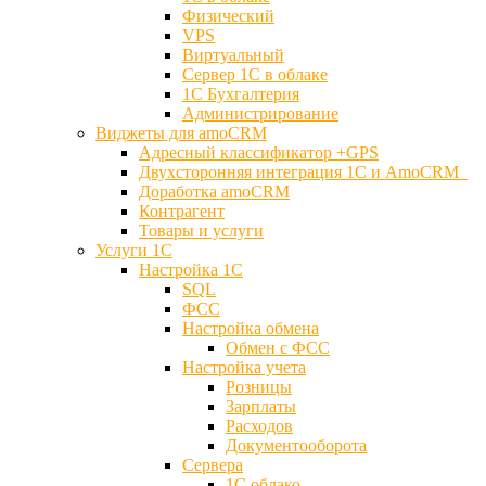
Физический
VPS
Виртуальный
Сервер 1С в облаке
1С Бухгалтерия
Администрирование
Виджеты для amoCRM
Адресный классификатор +GPS
Двухсторонняя интеграция 1С и AmoCRM
Доработка amoCRM
Контрагент
Товары и услуги
Услуги 1С
Настройка 1С
SQL
ФСС
Настройка обмена
Обмен с ФСС
Настройка учета
Розницы
Зарплаты
Расходов
Документооборота
Сервера
1С облако