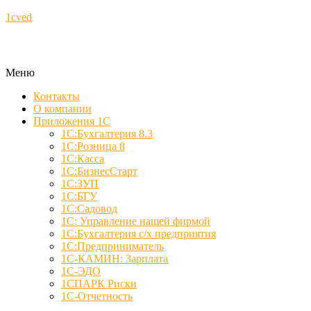
1cved
Меню
Контакты
О компании
Приложения 1С
1С:Бухгалтерия 8.3
1С:Розница 8
1С:Касса
1С:БизнесСтарт
1С:ЗУП
1С:БГУ
1С:Садовод
1С: Управление нашей фирмой
1С:Бухгалтерия с/х предприятия
1С:Предприниматель
1С-КАМИН: Зарплата
1С-ЭДО
1СПАРК Риски
1С-Отчетность