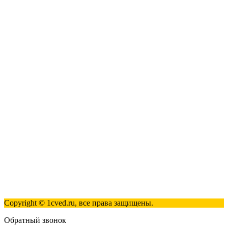
1С:Розница 8
1С:Касса
1С: Управление нашей фирмой
1С-ЭДО
Наши контакты
123317, Москва, улица Антонова-Овсеенко, 15, стр. 2
+7 (495) 181-98-81
info@1cved.ru
Пн-Пт 09:00 - 18:00
Полезные ссылки
Контакты
Карта сайта
Политика обработки персональных данных
Copyright © 1cved.ru, все права защищены.
Обратный звонок