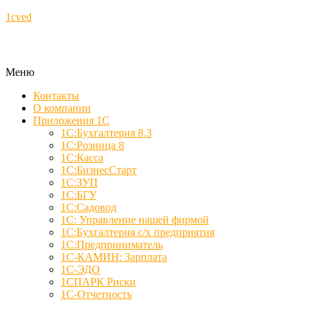
1cved
Меню
Контакты
О компании
Приложения 1С
1С:Бухгалтерия 8.3
1С:Розница 8
1С:Касса
1С:БизнесСтарт
1С:ЗУП
1С:БГУ
1С:Садовод
1С: Управление нашей фирмой
1С:Бухгалтерия с/х предприятия
1С:Предприниматель
1С-КАМИН: Зарплата
1С-ЭДО
1СПАРК Риски
1С-Отчетность