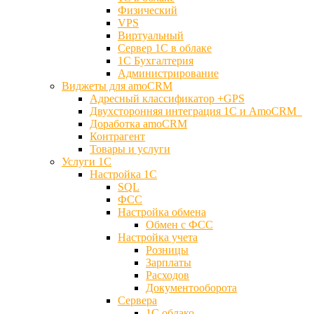
Физический
VPS
Виртуальный
Сервер 1С в облаке
1С Бухгалтерия
Администрирование
Виджеты для amoCRM
Адресный классификатор +GPS
Двухсторонняя интеграция 1С и AmoCRM
Доработка amoCRM
Контрагент
Товары и услуги
Услуги 1С
Настройка 1С
SQL
ФСС
Настройка обмена
Обмен с ФСС
Настройка учета
Розницы
Зарплаты
Расходов
Документооборота
Сервера
1С облако