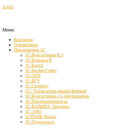
1cved
Меню
Контакты
О компании
Приложения 1С
1С:Бухгалтерия 8.3
1С:Розница 8
1С:Касса
1С:БизнесСтарт
1С:ЗУП
1С:БГУ
1С:Садовод
1С: Управление нашей фирмой
1С:Бухгалтерия с/х предприятия
1С:Предприниматель
1С-КАМИН: Зарплата
1С-ЭДО
1СПАРК Риски
1С-Отчетность