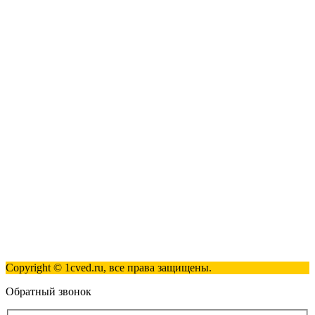
1С:Касса
1С: Управление нашей фирмой
1С-ЭДО
Наши контакты
123317, Москва, улица Антонова-Овсеенко, 15, стр. 2
+7 (495) 181-98-81
info@1cved.ru
Пн-Пт 09:00 - 18:00
Полезные ссылки
Контакты
Карта сайта
Политика обработки персональных данных
Copyright © 1cved.ru, все права защищены.
Обратный звонок