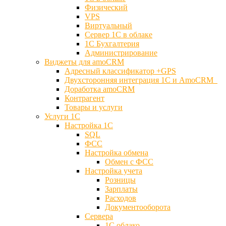
Физический
VPS
Виртуальный
Сервер 1С в облаке
1С Бухгалтерия
Администрирование
Виджеты для amoCRM
Адресный классификатор +GPS
Двухсторонняя интеграция 1С и AmoCRM
Доработка amoCRM
Контрагент
Товары и услуги
Услуги 1С
Настройка 1С
SQL
ФСС
Настройка обмена
Обмен с ФСС
Настройка учета
Розницы
Зарплаты
Расходов
Документооборота
Сервера
1С облако