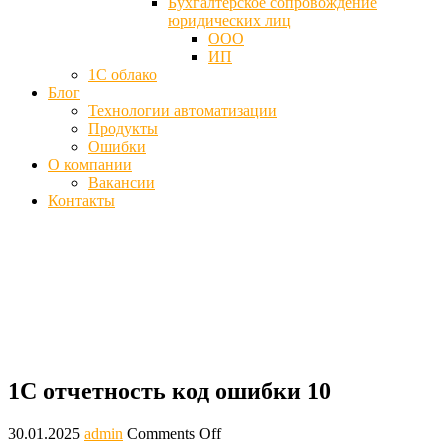
Бухгалтерское сопровождение
юридических лиц
ООО
ИП
1С облако
Блог
Технологии автоматизации
Продукты
Ошибки
О компании
Вакансии
Контакты
Код ошибки 10 в 1С Отчетность - Не
удалось расшифровать (ФСС)
Главная
Блог
1С отчетность код ошибки 10
1С отчетность код ошибки 10
30.01.2025
admin
Comments Off