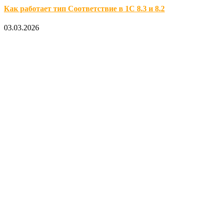
Как работает тип Соответствие в 1С 8.3 и 8.2
03.03.2026
Официальный партнер 1С
Наши услуги
1С:Бухгалтерия 8.3
1С:Розница 8
1С:Касса
1С: Управление нашей фирмой
1С-ЭДО
Наши контакты
123317, Москва, улица Антонова-Овсеенко, 15, стр. 2