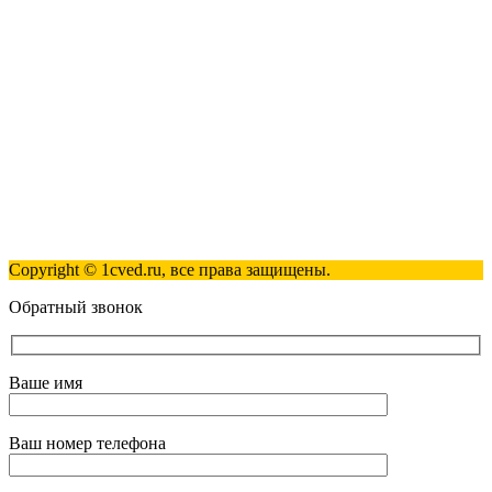
+7 (495) 181-98-81
info@1cved.ru
Пн-Пт 09:00 - 18:00
Полезные ссылки
Контакты
Карта сайта
Политика обработки персональных данных
Copyright © 1cved.ru, все права защищены.
Обратный звонок
Ваше имя
Ваш номер телефона