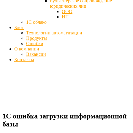
Бухгалтерское сопровождение
юридических лиц
ООО
ИП
1С облако
Блог
Технологии автоматизации
Продукты
Ошибки
О компании
Вакансии
Контакты
Ошибка загрузки информационной
базы данных 1С
Главная
Блог
1С ошибка загрузки информационной базы
1С ошибка загрузки информационной
базы