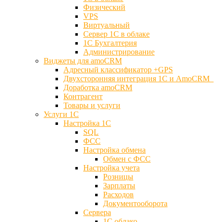
Физический
VPS
Виртуальный
Сервер 1С в облаке
1С Бухгалтерия
Администрирование
Виджеты для amoCRM
Адресный классификатор +GPS
Двухсторонняя интеграция 1С и AmoCRM
Доработка amoCRM
Контрагент
Товары и услуги
Услуги 1С
Настройка 1С
SQL
ФСС
Настройка обмена
Обмен с ФСС
Настройка учета
Розницы
Зарплаты
Расходов
Документооборота
Сервера
1С облако