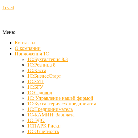
1cved
Меню
Контакты
О компании
Приложения 1С
1С:Бухгалтерия 8.3
1С:Розница 8
1С:Касса
1С:БизнесСтарт
1С:ЗУП
1С:БГУ
1С:Садовод
1С: Управление нашей фирмой
1С:Бухгалтерия с/х предприятия
1С:Предприниматель
1С-КАМИН: Зарплата
1С-ЭДО
1СПАРК Риски
1С-Отчетность