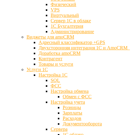
Физический
VPS
Виртуальный
Сервер 1С в облаке
1С Бухгалтерия
Администрирование
Виджеты для amoCRM
Адресный классификатор +GPS
Двухсторонняя интеграция 1С и AmoCRM
Доработка amoCRM
Контрагент
Товары и услуги
Услуги 1С
Настройка 1С
SQL
ФСС
Настройка обмена
Обмен с ФСС
Настройка учета
Розницы
Зарплаты
Расходов
Документооборота
Сервера
1С облако