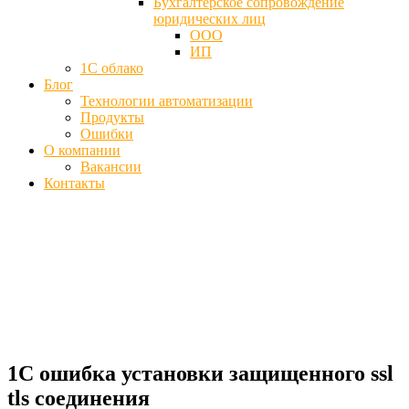
Бухгалтерское сопровождение
юридических лиц
ООО
ИП
1С облако
Блог
Технологии автоматизации
Продукты
Ошибки
О компании
Вакансии
Контакты
Ошибка установки защищенного ssl tls
соединения 1С, почты - Исправить
Главная
Блог
1С ошибка установки защищенного ssl tls
соединения
1С ошибка установки защищенного ssl
tls соединения