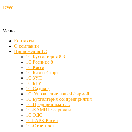
1cved
Меню
Контакты
О компании
Приложения 1С
1С:Бухгалтерия 8.3
1С:Розница 8
1С:Касса
1С:БизнесСтарт
1С:ЗУП
1С:БГУ
1С:Садовод
1С: Управление нашей фирмой
1С:Бухгалтерия с/х предприятия
1С:Предприниматель
1С-КАМИН: Зарплата
1С-ЭДО
1СПАРК Риски
1С-Отчетность