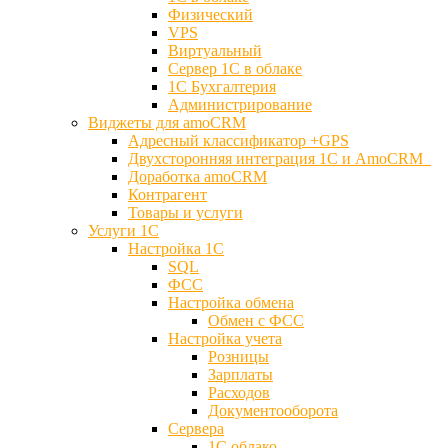
Физический
VPS
Виртуальный
Сервер 1С в облаке
1С Бухгалтерия
Администрирование
Виджеты для amoCRM
Адресный классификатор +GPS
Двухсторонняя интеграция 1С и AmoCRM
Доработка amoCRM
Контрагент
Товары и услуги
Услуги 1С
Настройка 1С
SQL
ФСС
Настройка обмена
Обмен с ФСС
Настройка учета
Розницы
Зарплаты
Расходов
Документооборота
Сервера
1С облако