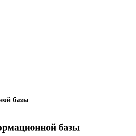
й базы - Что делать
ной базы
ормационной базы