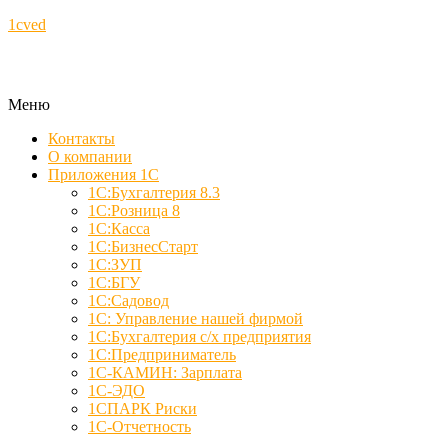
1cved
Меню
Контакты
О компании
Приложения 1С
1С:Бухгалтерия 8.3
1С:Розница 8
1С:Касса
1С:БизнесСтарт
1С:ЗУП
1С:БГУ
1С:Садовод
1С: Управление нашей фирмой
1С:Бухгалтерия с/х предприятия
1С:Предприниматель
1С-КАМИН: Зарплата
1С-ЭДО
1СПАРК Риски
1С-Отчетность