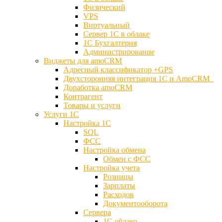
Физический
VPS
Виртуальный
Сервер 1С в облаке
1С Бухгалтерия
Администрирование
Виджеты для amoCRM
Адресный классификатор +GPS
Двухсторонняя интеграция 1С и AmoCRM
Доработка amoCRM
Контрагент
Товары и услуги
Услуги 1С
Настройка 1С
SQL
ФСС
Настройка обмена
Обмен с ФСС
Настройка учета
Розницы
Зарплаты
Расходов
Документооборота
Сервера
1С облако