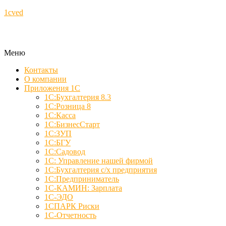
1cved
Меню
Контакты
О компании
Приложения 1С
1С:Бухгалтерия 8.3
1С:Розница 8
1С:Касса
1С:БизнесСтарт
1С:ЗУП
1С:БГУ
1С:Садовод
1С: Управление нашей фирмой
1С:Бухгалтерия с/х предприятия
1С:Предприниматель
1С-КАМИН: Зарплата
1С-ЭДО
1СПАРК Риски
1С-Отчетность