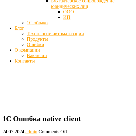
Бухгалтерское сопровождение
юридических лиц
ООО
ИП
1С облако
Блог
Технологии автоматизации
Продукты
Ошибки
О компании
Вакансии
Контакты
1С Ошибка native client субд при
добавлении базы (microsoft sql server)
Главная
Ошибки
1С Ошибка native client
1С Ошибка native client
24.07.2024
admin
Comments Off