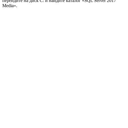
перейдите на диск C: и найдите каталог «SQL Server 2017
Media».