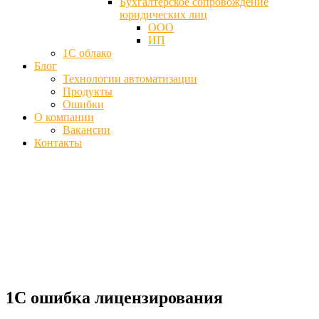
Бухгалтерское сопровождение
юридических лиц
ООО
ИП
1С облако
Блог
Технологии автоматизации
Продукты
Ошибки
О компании
Вакансии
Контакты
1С ошибка программного
лицензирования - Лицензия не
обнаружена
Главная
Ошибки
1С ошибка лицензирования
1С ошибка лицензирования