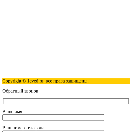
123317, Москва, улица Антонова-Овсеенко, 15, стр. 2
+7 (495) 181-98-81
info@1cved.ru
Пн-Пт 09:00 - 18:00
Полезные ссылки
Контакты
Карта сайта
Политика обработки персональных данных
Copyright © 1cved.ru, все права защищены.
Обратный звонок
Ваше имя
Ваш номер телефона