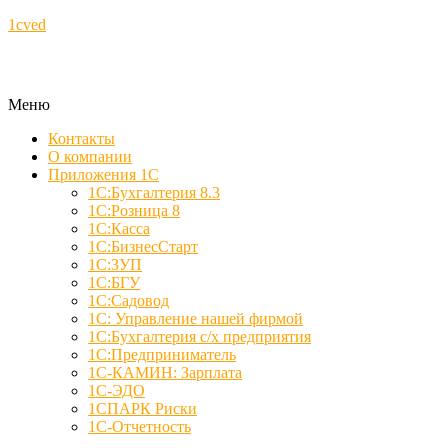
1cved
Меню
Контакты
О компании
Приложения 1С
1С:Бухгалтерия 8.3
1С:Розница 8
1С:Касса
1С:БизнесСтарт
1С:ЗУП
1С:БГУ
1С:Садовод
1С: Управление нашей фирмой
1С:Бухгалтерия с/х предприятия
1С:Предприниматель
1С-КАМИН: Зарплата
1С-ЭДО
1СПАРК Риски
1С-Отчетность