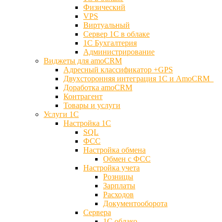
Физический
VPS
Виртуальный
Сервер 1С в облаке
1С Бухгалтерия
Администрирование
Виджеты для amoCRM
Адресный классификатор +GPS
Двухсторонняя интеграция 1С и AmoCRM
Доработка amoCRM
Контрагент
Товары и услуги
Услуги 1С
Настройка 1С
SQL
ФСС
Настройка обмена
Обмен с ФСС
Настройка учета
Розницы
Зарплаты
Расходов
Документооборота
Сервера
1С облако