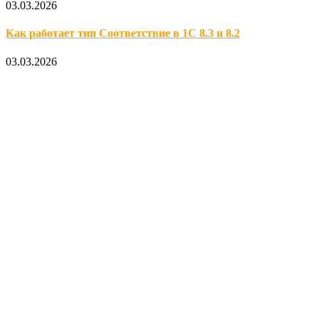
03.03.2026
Как работает тип Соответствие в 1С 8.3 и 8.2
03.03.2026
Официальный партнер 1С
Наши услуги
1С:Бухгалтерия 8.3
1С:Розница 8
1С:Касса
1С: Управление нашей фирмой
1С-ЭДО
Наши контакты