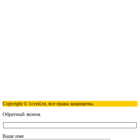
Наши контакты
123317, Москва, улица Антонова-Овсеенко, 15, стр. 2
+7 (495) 181-98-81
info@1cved.ru
Пн-Пт 09:00 - 18:00
Полезные ссылки
Контакты
Карта сайта
Политика обработки персональных данных
Copyright © 1cved.ru, все права защищены.
Обратный звонок
Ваше имя