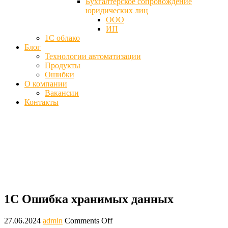
Бухгалтерское сопровождение
юридических лиц
ООО
ИП
1С облако
Блог
Технологии автоматизации
Продукты
Ошибки
О компании
Вакансии
Контакты
1C ошибка хранимых данных -
Неверный формат хранилища данных
Главная
Ошибки
1C Ошибка хранимых данных
1C Ошибка хранимых данных
27.06.2024
admin
Comments Off