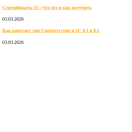
Сертификаты 1С: что это и как получить
03.03.2026
Как работает тип Соответствие в 1С 8.3 и 8.2
03.03.2026
Официальный партнер 1С
Наши услуги
1С:Бухгалтерия 8.3
1С:Розница 8
1С:Касса
1С: Управление нашей фирмой
1С-ЭДО