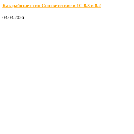
Как работает тип Соответствие в 1С 8.3 и 8.2
03.03.2026
Официальный партнер 1С
Наши услуги
1С:Бухгалтерия 8.3
1С:Розница 8
1С:Касса
1С: Управление нашей фирмой
1С-ЭДО
Наши контакты
123317, Москва, улица Антонова-Овсеенко, 15, стр. 2