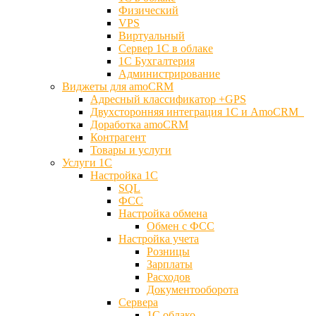
Физический
VPS
Виртуальный
Сервер 1С в облаке
1С Бухгалтерия
Администрирование
Виджеты для amoCRM
Адресный классификатор +GPS
Двухсторонняя интеграция 1С и AmoCRM
Доработка amoCRM
Контрагент
Товары и услуги
Услуги 1С
Настройка 1С
SQL
ФСС
Настройка обмена
Обмен с ФСС
Настройка учета
Розницы
Зарплаты
Расходов
Документооборота
Сервера
1С облако