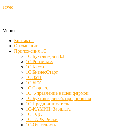
1cved
Меню
Контакты
О компании
Приложения 1С
1С:Бухгалтерия 8.3
1С:Розница 8
1С:Касса
1С:БизнесСтарт
1С:ЗУП
1С:БГУ
1С:Садовод
1С: Управление нашей фирмой
1С:Бухгалтерия с/х предприятия
1С:Предприниматель
1С-КАМИН: Зарплата
1С-ЭДО
1СПАРК Риски
1С-Отчетность