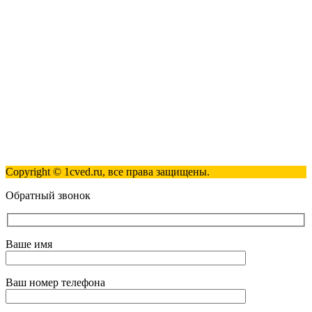
+7 (495) 181-98-81
info@1cved.ru
Пн-Пт 09:00 - 18:00
Полезные ссылки
Контакты
Карта сайта
Политика обработки персональных данных
Copyright © 1cved.ru, все права защищены.
Обратный звонок
Ваше имя
Ваш номер телефона