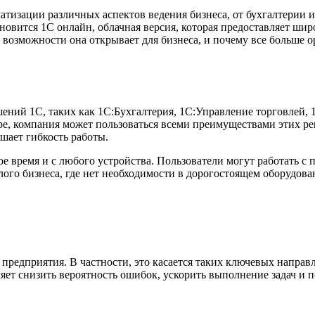
тизации различных аспектов ведения бизнеса, от бухгалтерии и
овится 1С онлайн, облачная версия, которая предоставляет шир
е возможности она открывает для бизнеса, и почему все больше
ний 1С, таких как 1С:Бухгалтерия, 1С:Управление торговлей, 1
ре, компания может пользоваться всеми преимуществами этих ре
шает гибкость работы.
 время и с любого устройства. Пользователи могут работать с 
лого бизнеса, где нет необходимости в дорогостоящем оборудова
редприятия. В частности, это касается таких ключевых направлен
яет снизить вероятность ошибок, ускорить выполнение задач и 