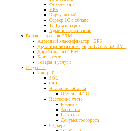
Физический
VPS
Виртуальный
Сервер 1С в облаке
1С Бухгалтерия
Администрирование
Виджеты для amoCRM
Адресный классификатор +GPS
Двухсторонняя интеграция 1С и AmoCRM
Доработка amoCRM
Контрагент
Товары и услуги
Услуги 1С
Настройка 1С
SQL
ФСС
Настройка обмена
Обмен с ФСС
Настройка учета
Розницы
Зарплаты
Расходов
Документооборота
Сервера
1С облако