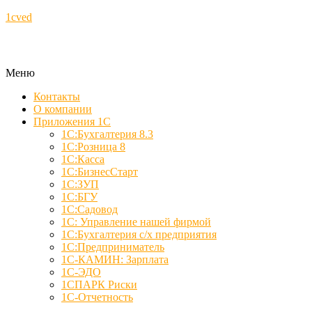
1cved
Меню
Контакты
О компании
Приложения 1С
1С:Бухгалтерия 8.3
1С:Розница 8
1С:Касса
1С:БизнесСтарт
1С:ЗУП
1С:БГУ
1С:Садовод
1С: Управление нашей фирмой
1С:Бухгалтерия с/х предприятия
1С:Предприниматель
1С-КАМИН: Зарплата
1С-ЭДО
1СПАРК Риски
1С-Отчетность