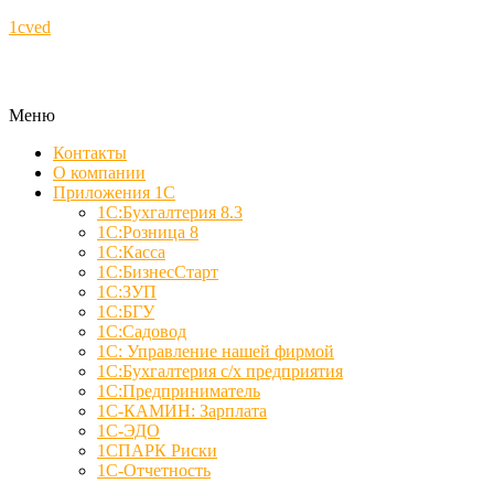
1cved
Меню
Контакты
О компании
Приложения 1С
1С:Бухгалтерия 8.3
1С:Розница 8
1С:Касса
1С:БизнесСтарт
1С:ЗУП
1С:БГУ
1С:Садовод
1С: Управление нашей фирмой
1С:Бухгалтерия с/х предприятия
1С:Предприниматель
1С-КАМИН: Зарплата
1С-ЭДО
1СПАРК Риски
1С-Отчетность