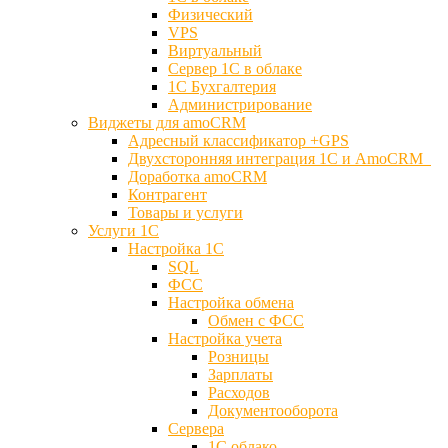
Физический
VPS
Виртуальный
Сервер 1С в облаке
1С Бухгалтерия
Администрирование
Виджеты для amoCRM
Адресный классификатор +GPS
Двухсторонняя интеграция 1С и AmoCRM
Доработка amoCRM
Контрагент
Товары и услуги
Услуги 1С
Настройка 1С
SQL
ФСС
Настройка обмена
Обмен с ФСС
Настройка учета
Розницы
Зарплаты
Расходов
Документооборота
Сервера
1С облако