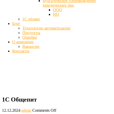
Бухгалтерское сопровождение
юридических лиц
ООО
ИП
1С облако
Блог
Технологии автоматизации
Продукты
Ошибки
О компании
Вакансии
Контакты
1С Общепит, Предприятие - Цена,
купить программу
Главная
Блог
1С Общепит
1С Общепит
12.12.2024
admin
Comments Off