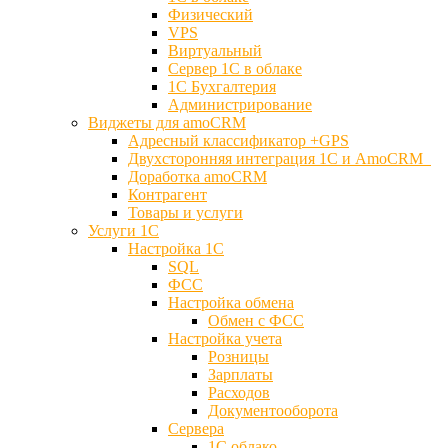
Физический
VPS
Виртуальный
Сервер 1С в облаке
1С Бухгалтерия
Администрирование
Виджеты для amoCRM
Адресный классификатор +GPS
Двухсторонняя интеграция 1С и AmoCRM
Доработка amoCRM
Контрагент
Товары и услуги
Услуги 1С
Настройка 1С
SQL
ФСС
Настройка обмена
Обмен с ФСС
Настройка учета
Розницы
Зарплаты
Расходов
Документооборота
Сервера
1С облако