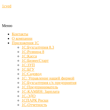
1cved
Меню
Контакты
О компании
Приложения 1С
1С:Бухгалтерия 8.3
1С:Розница 8
1С:Касса
1С:БизнесСтарт
1С:ЗУП
1С:БГУ
1С:Садовод
1С: Управление нашей фирмой
1С:Бухгалтерия с/х предприятия
1С:Предприниматель
1С-КАМИН: Зарплата
1С-ЭДО
1СПАРК Риски
1С-Отчетность