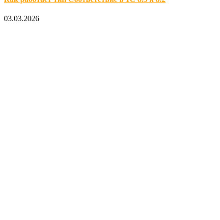
03.03.2026
Официальный партнер 1С
Наши услуги
1С:Бухгалтерия 8.3
1С:Розница 8
1С:Касса
1С: Управление нашей фирмой
1С-ЭДО
Наши контакты
123317, Москва, улица Антонова-Овсеенко, 15, стр. 2