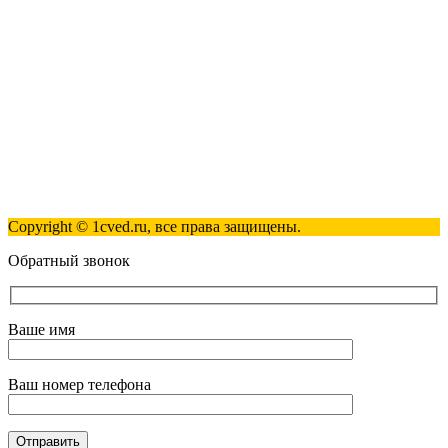
+7 (495) 181-98-81
info@1cved.ru
Пн-Пт 09:00 - 18:00
Полезные ссылки
Контакты
Карта сайта
Политика обработки персональных данных
Copyright © 1cved.ru, все права защищены.
Обратный звонок
Ваше имя
Ваш номер телефона