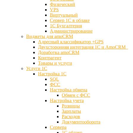
Физический
VPS
Виртуальный
Сервер 1С в облаке
1С Бухгалтерия
Администрирование
Виджеты для amoCRM
Адресный классификатор +GPS
Двухсторонняя интеграция 1С и AmoCRM
Доработка amoCRM
Контрагент
Товары и услуги
Услуги 1С
Настройка 1С
SQL
ФСС
Настройка обмена
Обмен с ФСС
Настройка учета
Розницы
Зарплаты
Расходов
Документооборота
Сервера
1С облако