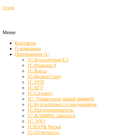
1cved
Меню
Контакты
О компании
Приложения 1С
1С:Бухгалтерия 8.3
1С:Розница 8
1С:Касса
1С:БизнесСтарт
1С:ЗУП
1С:БГУ
1С:Садовод
1С: Управление нашей фирмой
1С:Бухгалтерия с/х предприятия
1С:Предприниматель
1С-КАМИН: Зарплата
1С-ЭДО
1СПАРК Риски
1С-Отчетность