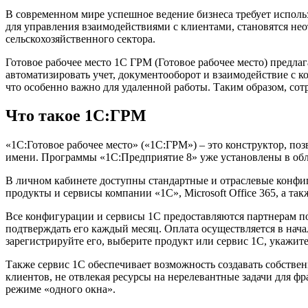
В современном мире успешное ведение бизнеса требует испол
для управления взаимодействиями с клиентами, становятся нео
сельскохозяйственного сектора.
Готовое рабочее место 1С ГРМ (Готовое рабочее место) предла
автоматизировать учет, документооборот и взаимодействие с к
что особенно важно для удаленной работы. Таким образом, сотр
Что такое 1С:ГРМ
«1С:Готовое рабочее место» («1С:ГРМ») – это конструктор, по
имени. Программы «1С:Предприятие 8» уже установлены в обл
В личном кабинете доступны стандартные и отраслевые конфи
продукты и сервисы компании «1С», Microsoft Office 365, а та
Все конфигурации и сервисы 1С предоставляются партнерам по
подтверждать его каждый месяц. Оплата осуществляется в начал
зарегистрируйте его, выберите продукт или сервис 1С, укажите
Также сервис 1С обеспечивает возможность создавать собстве
клиентов, не отвлекая ресурсы на нерелевантные задачи для 
режиме «одного окна».