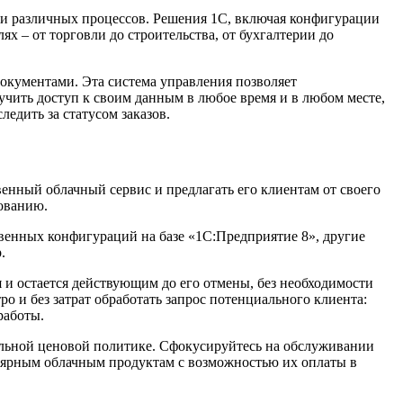
ии различных процессов. Решения 1С, включая конфигурации
х – от торговли до строительства, от бухгалтерии до
документами. Эта система управления позволяет
учить доступ к своим данным в любое время и в любом месте,
ледить за статусом заказов.
енный облачный сервис и предлагать его клиентам от своего
ованию.
венных конфигураций на базе «1С:Предприятие 8», другие
.
 и остается действующим до его отмены, без необходимости
о и без затрат обработать запрос потенциального клиента:
работы.
альной ценовой политике. Сфокусируйтесь на обслуживании
пулярным облачным продуктам с возможностью их оплаты в