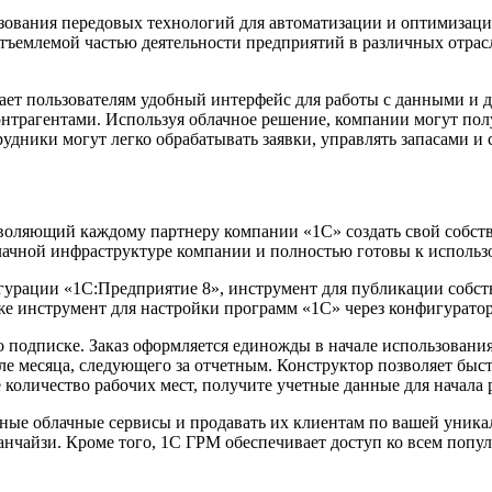
ьзования передовых технологий для автоматизации и оптимизац
тъемлемой частью деятельности предприятий в различных отрасля
гает пользователям удобный интерфейс для работы с данными и 
онтрагентами. Используя облачное решение, компании могут пол
удники могут легко обрабатывать заявки, управлять запасами и с
зволяющий каждому партнеру компании «1С» создать свой собств
ачной инфраструктуре компании и полностью готовы к использ
гурации «1С:Предприятие 8», инструмент для публикации собст
кже инструмент для настройки программ «1С» через конфигуратор
 подписке. Заказ оформляется единожды в начале использования
е месяца, следующего за отчетным. Конструктор позволяет быстр
 количество рабочих мест, получите учетные данные для начала 
нные облачные сервисы и продавать их клиентам по вашей уник
франчайзи. Кроме того, 1С ГРМ обеспечивает доступ ко всем по