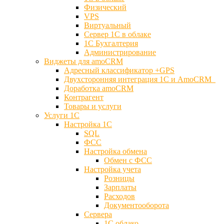
Физический
VPS
Виртуальный
Сервер 1С в облаке
1С Бухгалтерия
Администрирование
Виджеты для amoCRM
Адресный классификатор +GPS
Двухсторонняя интеграция 1С и AmoCRM
Доработка amoCRM
Контрагент
Товары и услуги
Услуги 1С
Настройка 1С
SQL
ФСС
Настройка обмена
Обмен с ФСС
Настройка учета
Розницы
Зарплаты
Расходов
Документооборота
Сервера
1С облако