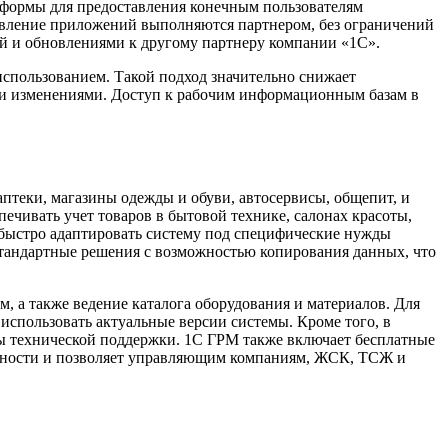
тформы для предоставления конечным пользователям
новление приложений выполняются партнером, без ограничений
ей и обновлениями к другому партнеру компании «1С».
использованием. Такой подход значительно снижает
ми изменениями. Доступ к рабочим информационным базам в
аптеки, магазины одежды и обуви, автосервисы, общепит, и
ечивать учет товаров в бытовой технике, салонах красоты,
 быстро адаптировать систему под специфические нужды
 стандартные решения с возможностью копирования данных, что
, а также ведение каталога оборудования и материалов. Для
 использовать актуальные версии системы. Кроме того, в
ы технической поддержки. 1С ГРМ также включает бесплатные
пасности и позволяет управляющим компаниям, ЖСК, ТСЖ и