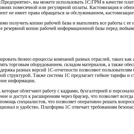
:Предприятие», вы можете использовать 1С:ГРМ в качестве пла
словиях помесячной или регулярной оплаты. Кастомизация и об
ент не имеет права обращаться за обслуживанием, кастомизаци
мо получить копию рабочей базы и выполнять все работы с ее 
ние резервной копии рабочей информационной базы перед любы
зировать бизнес-процессы компаний разных отраслей, таких как 
ть торговым оборудованием, складом материалов, а также обесп
оддержка разных версий 1С-отчетности позволяют пользователям
нной структурой. Также система 1С предлагает гибкие тарифы и
ание информации.
оторые облегчают работу с кадрами, бухгалтерией и персоналом
ие и доступ к расширениям через браузер, что позволяет всегда
помощь специалистов, что позволяет оперативно решать вопрос
нкционал и удобство. Платформа 1С отвечает требованиям безо