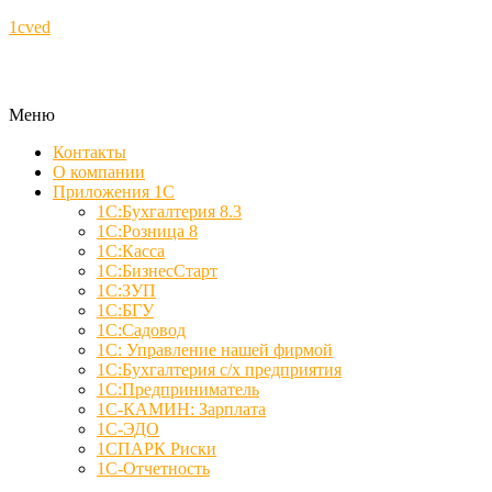
1cved
Меню
Контакты
О компании
Приложения 1С
1С:Бухгалтерия 8.3
1С:Розница 8
1С:Касса
1С:БизнесСтарт
1С:ЗУП
1С:БГУ
1С:Садовод
1С: Управление нашей фирмой
1С:Бухгалтерия с/х предприятия
1С:Предприниматель
1С-КАМИН: Зарплата
1С-ЭДО
1СПАРК Риски
1С-Отчетность