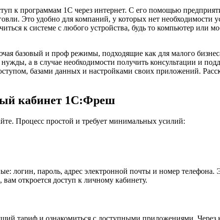
уп к программам 1С через интернет. С его помощью предприятия
рговли. Это удобно для компаний, у которых нет необходимости
ться к системе с любого устройства, будь то компьютер или моб
чая базовый и проф режимы, подходящие как для малого бизнеса
нужды, а в случае необходимости получить консультации и подд
ступом, базами данных и настройками своих приложений. Расска
чный кабинет 1С:Фреш
йте. Процесс простой и требует минимальных усилий:
е: логин, пароль, адрес электронной почты и номер телефона. 
вам откроется доступ к личному кабинету.
дящий тариф и ознакомиться с доступными приложениями. Через