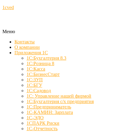
1cved
Меню
Контакты
О компании
Приложения 1С
1С:Бухгалтерия 8.3
1С:Розница 8
1С:Касса
1С:БизнесСтарт
1С:ЗУП
1С:БГУ
1С:Садовод
1С: Управление нашей фирмой
1С:Бухгалтерия с/х предприятия
1С:Предприниматель
1С-КАМИН: Зарплата
1С-ЭДО
1СПАРК Риски
1С-Отчетность