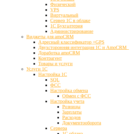
Физический
VPS
Виртуальный
Сервер 1С в облаке
1С Бухгалтерия
Администрирование
Виджеты для amoCRM
Адресный классификатор +GPS
Двухсторонняя интеграция 1С и AmoCRM
Доработка amoCRM
Контрагент
Товары и услуги
Услуги 1С
Настройка 1С
SQL
ФСС
Настройка обмена
Обмен с ФСС
Настройка учета
Розницы
Зарплаты
Расходов
Документооборота
Сервера
1С облако