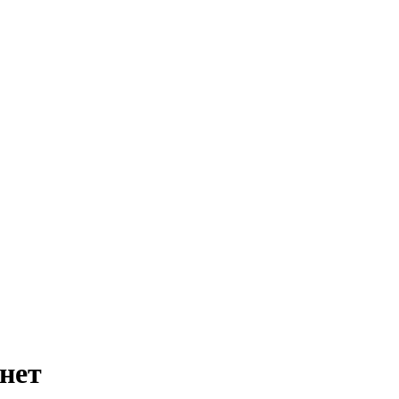
т - Как войти
нет