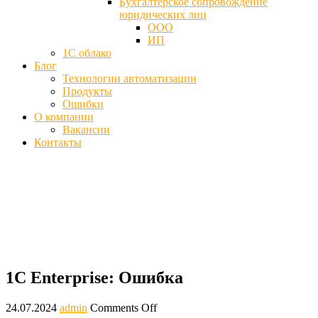
Бухгалтерское сопровождение
юридических лиц
ООО
ИП
1С облако
Блог
Технологии автоматизации
Продукты
Ошибки
О компании
Вакансии
Контакты
1С Enterprise - Ошибка сервера
предприятие (application error)
Главная
Ошибки
1С Enterprise: Ошибка
1С Enterprise: Ошибка
24.07.2024
admin
Comments Off