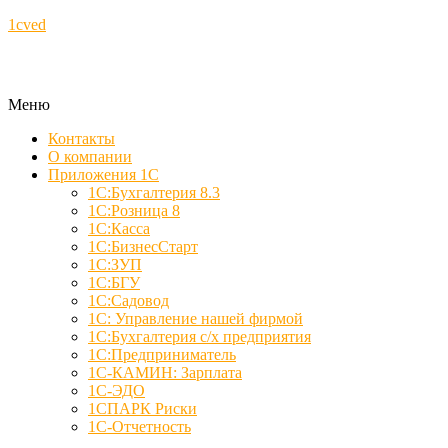
1cved
Меню
Контакты
О компании
Приложения 1С
1С:Бухгалтерия 8.3
1С:Розница 8
1С:Касса
1С:БизнесСтарт
1С:ЗУП
1С:БГУ
1С:Садовод
1С: Управление нашей фирмой
1С:Бухгалтерия с/х предприятия
1С:Предприниматель
1С-КАМИН: Зарплата
1С-ЭДО
1СПАРК Риски
1С-Отчетность