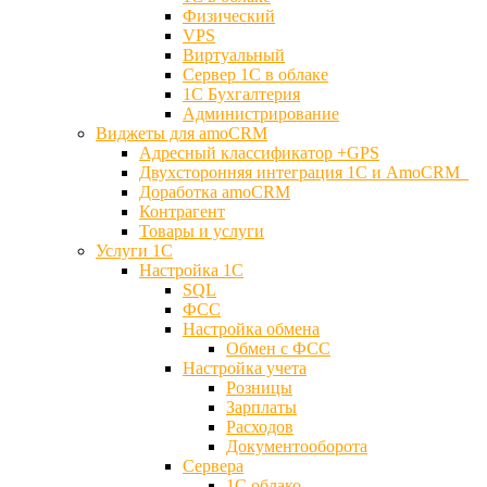
Физический
VPS
Виртуальный
Сервер 1С в облаке
1С Бухгалтерия
Администрирование
Виджеты для amoCRM
Адресный классификатор +GPS
Двухсторонняя интеграция 1С и AmoCRM
Доработка amoCRM
Контрагент
Товары и услуги
Услуги 1С
Настройка 1С
SQL
ФСС
Настройка обмена
Обмен с ФСС
Настройка учета
Розницы
Зарплаты
Расходов
Документооборота
Сервера
1С облако