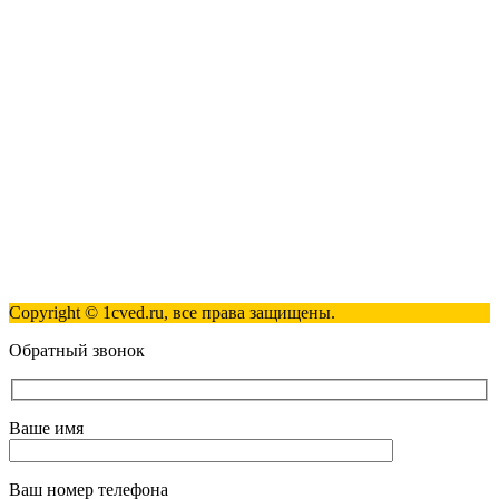
123317, Москва, улица Антонова-Овсеенко, 15, стр. 2
+7 (495) 181-98-81
info@1cved.ru
Пн-Пт 09:00 - 18:00
Полезные ссылки
Контакты
Карта сайта
Политика обработки персональных данных
Copyright © 1cved.ru, все права защищены.
Обратный звонок
Ваше имя
Ваш номер телефона