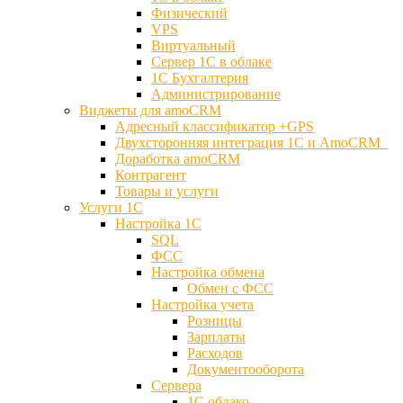
Физический
VPS
Виртуальный
Сервер 1С в облаке
1С Бухгалтерия
Администрирование
Виджеты для amoCRM
Адресный классификатор +GPS
Двухсторонняя интеграция 1С и AmoCRM
Доработка amoCRM
Контрагент
Товары и услуги
Услуги 1С
Настройка 1С
SQL
ФСС
Настройка обмена
Обмен с ФСС
Настройка учета
Розницы
Зарплаты
Расходов
Документооборота
Сервера
1С облако