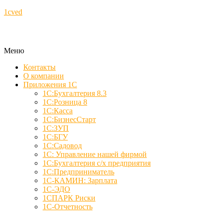
1cved
Меню
Контакты
О компании
Приложения 1С
1С:Бухгалтерия 8.3
1С:Розница 8
1С:Касса
1С:БизнесСтарт
1С:ЗУП
1С:БГУ
1С:Садовод
1С: Управление нашей фирмой
1С:Бухгалтерия с/х предприятия
1С:Предприниматель
1С-КАМИН: Зарплата
1С-ЭДО
1СПАРК Риски
1С-Отчетность