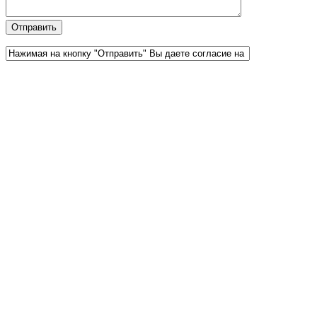
Официальный партнер 1С
Наши услуги
1С:Бухгалтерия 8.3
1С:Розница 8
1С:Касса
1С: Управление нашей фирмой
1С-ЭДО
Наши контакты