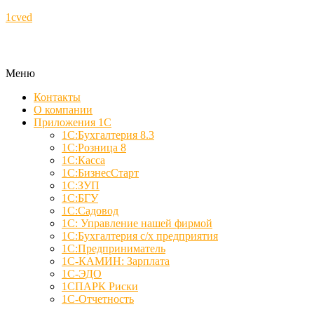
1cved
Меню
Контакты
О компании
Приложения 1С
1С:Бухгалтерия 8.3
1С:Розница 8
1С:Касса
1С:БизнесСтарт
1С:ЗУП
1С:БГУ
1С:Садовод
1С: Управление нашей фирмой
1С:Бухгалтерия с/х предприятия
1С:Предприниматель
1С-КАМИН: Зарплата
1С-ЭДО
1СПАРК Риски
1С-Отчетность