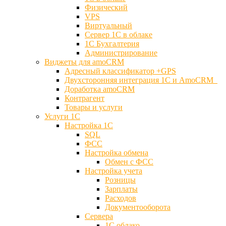
Физический
VPS
Виртуальный
Сервер 1С в облаке
1С Бухгалтерия
Администрирование
Виджеты для amoCRM
Адресный классификатор +GPS
Двухсторонняя интеграция 1С и AmoCRM
Доработка amoCRM
Контрагент
Товары и услуги
Услуги 1С
Настройка 1С
SQL
ФСС
Настройка обмена
Обмен с ФСС
Настройка учета
Розницы
Зарплаты
Расходов
Документооборота
Сервера
1С облако