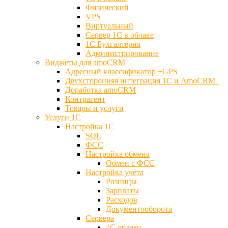
Физический
VPS
Виртуальный
Сервер 1С в облаке
1С Бухгалтерия
Администрирование
Виджеты для amoCRM
Адресный классификатор +GPS
Двухсторонняя интеграция 1С и AmoCRM
Доработка amoCRM
Контрагент
Товары и услуги
Услуги 1С
Настройка 1С
SQL
ФСС
Настройка обмена
Обмен с ФСС
Настройка учета
Розницы
Зарплаты
Расходов
Документооборота
Сервера
1С облако