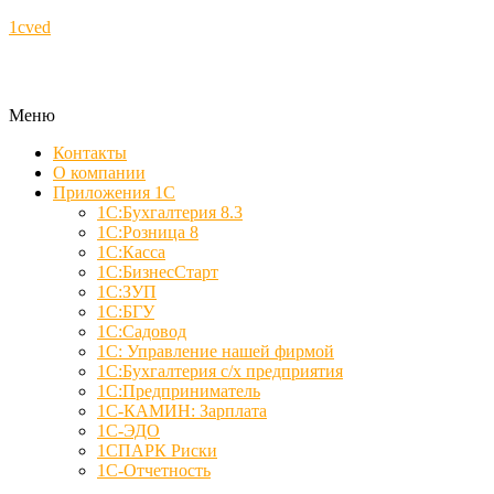
1cved
Меню
Контакты
О компании
Приложения 1С
1С:Бухгалтерия 8.3
1С:Розница 8
1С:Касса
1С:БизнесСтарт
1С:ЗУП
1С:БГУ
1С:Садовод
1С: Управление нашей фирмой
1С:Бухгалтерия с/х предприятия
1С:Предприниматель
1С-КАМИН: Зарплата
1С-ЭДО
1СПАРК Риски
1С-Отчетность