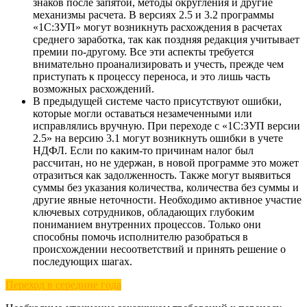
знаков после запятой, методы округления и другие
механизмы расчета. В версиях 2.5 и 3.2 программы
«1С:ЗУП» могут возникнуть расхождения в расчетах
среднего заработка, так как поздняя редакция учитывает
премии по-другому. Все эти аспекты требуется
внимательно проанализировать и учесть, прежде чем
приступать к процессу переноса, и это лишь часть
возможных расхождений.
В предыдущей системе часто присутствуют ошибки,
которые могли оставаться незамеченными или
исправлялись вручную. При переходе с «1С:ЗУП версии
2.5» на версию 3.1 могут возникнуть ошибки в учете
НДФЛ. Если по каким-то причинам налог был
рассчитан, но не удержан, в новой программе это может
отразиться как задолженность. Также могут выявиться
суммы без указания количества, количества без суммы и
другие явные неточности. Необходимо активное участие
ключевых сотрудников, обладающих глубоким
пониманием внутренних процессов. Только они
способны помочь исполнителю разобраться в
происхождении несоответствий и принять решение о
последующих шагах.
Переход в середине года