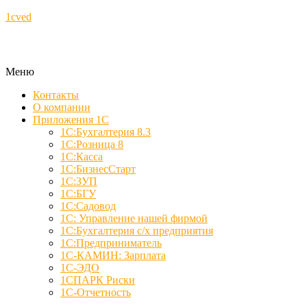
1cved
Меню
Контакты
О компании
Приложения 1С
1С:Бухгалтерия 8.3
1С:Розница 8
1С:Касса
1С:БизнесСтарт
1С:ЗУП
1С:БГУ
1С:Садовод
1С: Управление нашей фирмой
1С:Бухгалтерия с/х предприятия
1С:Предприниматель
1С-КАМИН: Зарплата
1С-ЭДО
1СПАРК Риски
1С-Отчетность