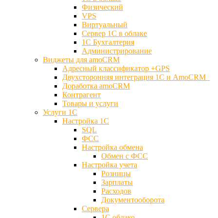
Физический
VPS
Виртуальный
Сервер 1С в облаке
1С Бухгалтерия
Администрирование
Виджеты для amoCRM
Адресный классификатор +GPS
Двухсторонняя интеграция 1С и AmoCRM
Доработка amoCRM
Контрагент
Товары и услуги
Услуги 1С
Настройка 1С
SQL
ФСС
Настройка обмена
Обмен с ФСС
Настройка учета
Розницы
Зарплаты
Расходов
Документооборота
Сервера
1С облако