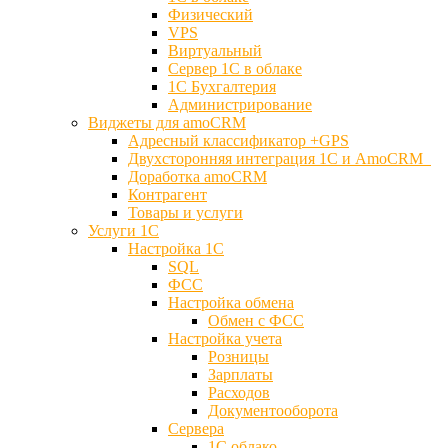
Физический
VPS
Виртуальный
Сервер 1С в облаке
1С Бухгалтерия
Администрирование
Виджеты для amoCRM
Адресный классификатор +GPS
Двухсторонняя интеграция 1С и AmoCRM
Доработка amoCRM
Контрагент
Товары и услуги
Услуги 1С
Настройка 1С
SQL
ФСС
Настройка обмена
Обмен с ФСС
Настройка учета
Розницы
Зарплаты
Расходов
Документооборота
Сервера
1С облако