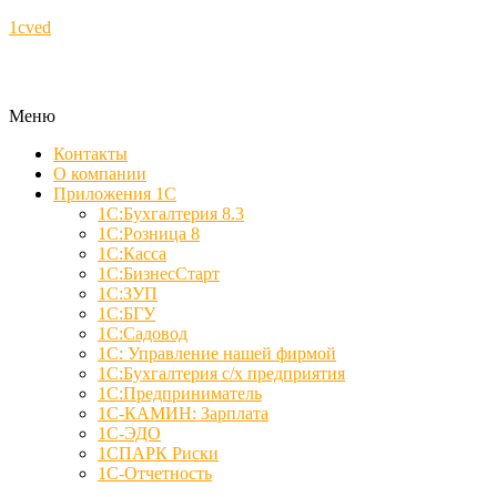
1cved
Меню
Контакты
О компании
Приложения 1С
1С:Бухгалтерия 8.3
1С:Розница 8
1С:Касса
1С:БизнесСтарт
1С:ЗУП
1С:БГУ
1С:Садовод
1С: Управление нашей фирмой
1С:Бухгалтерия с/х предприятия
1С:Предприниматель
1С-КАМИН: Зарплата
1С-ЭДО
1СПАРК Риски
1С-Отчетность