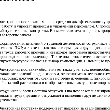
Электронная поставка» – мощное средство для эффективного уп
 работу и упростят процессы в управлении персоналом. С помо
боту и сезонные контракты. Вы можете автоматизировать процес
 авторские заказы.
формирования заявлений о трудовой деятельности сотрудников. 
ельства ПФР, а также контактная информация и другие дополнит
ета труда, рабочего времени и невыходов программа предоставля
роизводственного календаря. Также она автоматически исчисляе
ксирует сверхурочные часы и выбор компенсаций. С помощью пр
Электронная поставка» обеспечивает также учет всех военнообя
ставление сведений по должностям, относящимся к летно-подъем
е кадровых документов, хранить историю изменений штатного р
ой штатной расстановки и отображать только актуальные подраз
трудников и расчет остатка отпусков. Она позволяет анализиро
оплаты труда (премии и отпускные) и выполнять другие финанс
ательства.
Электронная поставка» поддерживает надбавки за квалификацио