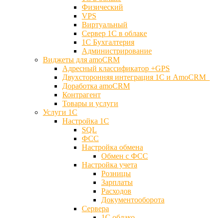
Физический
VPS
Виртуальный
Сервер 1С в облаке
1С Бухгалтерия
Администрирование
Виджеты для amoCRM
Адресный классификатор +GPS
Двухсторонняя интеграция 1С и AmoCRM
Доработка amoCRM
Контрагент
Товары и услуги
Услуги 1С
Настройка 1С
SQL
ФСС
Настройка обмена
Обмен с ФСС
Настройка учета
Розницы
Зарплаты
Расходов
Документооборота
Сервера
1С облако