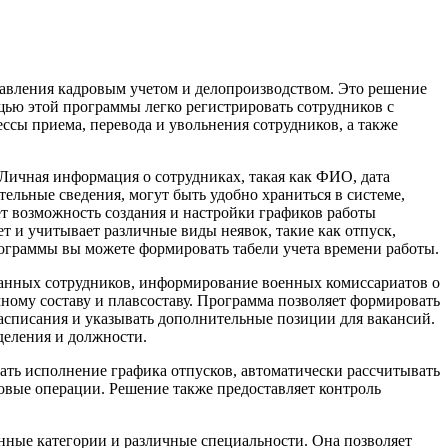
равления кадровым учетом и делопроизводством. Это решение
щью этой программы легко регистрировать сотрудников с
сы приема, перевода и увольнения сотрудников, а также
Личная информация о сотрудниках, такая как ФИО, дата
ельные сведения, могут быть удобно храниться в системе,
ет возможность создания и настройки графиков работы
т и учитывает различные виды неявок, такие как отпуск,
ограммы вы можете формировать табели учета времени работы.
занных сотрудников, информирование военных комиссариатов о
ному составу и плавсоставу. Программа позволяет формировать
асписания и указывать дополнительные позиции для вакансий.
деления и должности.
вать исполнение графика отпусков, автоматически рассчитывать
овые операции. Решение также предоставляет контроль
нные категории и различные специальности. Она позволяет