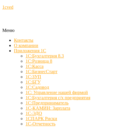
1cved
Меню
Контакты
О компании
Приложения 1С
1С:Бухгалтерия 8.3
1С:Розница 8
1С:Касса
1С:БизнесСтарт
1С:ЗУП
1С:БГУ
1С:Садовод
1С: Управление нашей фирмой
1С:Бухгалтерия с/х предприятия
1С:Предприниматель
1С-КАМИН: Зарплата
1С-ЭДО
1СПАРК Риски
1С-Отчетность