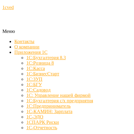
1cved
Меню
Контакты
О компании
Приложения 1С
1С:Бухгалтерия 8.3
1С:Розница 8
1С:Касса
1С:БизнесСтарт
1С:ЗУП
1С:БГУ
1С:Садовод
1С: Управление нашей фирмой
1С:Бухгалтерия с/х предприятия
1С:Предприниматель
1С-КАМИН: Зарплата
1С-ЭДО
1СПАРК Риски
1С-Отчетность