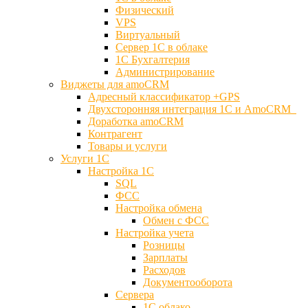
Физический
VPS
Виртуальный
Сервер 1С в облаке
1С Бухгалтерия
Администрирование
Виджеты для amoCRM
Адресный классификатор +GPS
Двухсторонняя интеграция 1С и AmoCRM
Доработка amoCRM
Контрагент
Товары и услуги
Услуги 1С
Настройка 1С
SQL
ФСС
Настройка обмена
Обмен с ФСС
Настройка учета
Розницы
Зарплаты
Расходов
Документооборота
Сервера
1С облако