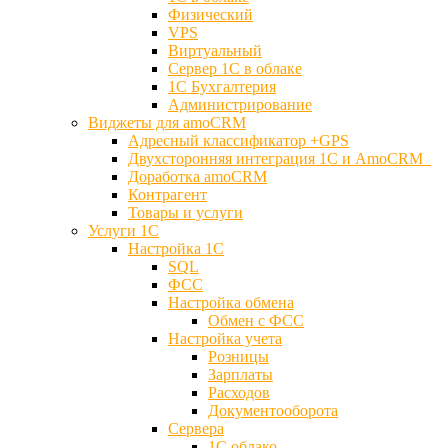
Физический
VPS
Виртуальный
Сервер 1С в облаке
1С Бухгалтерия
Администрирование
Виджеты для amoCRM
Адресный классификатор +GPS
Двухсторонняя интеграция 1С и AmoCRM
Доработка amoCRM
Контрагент
Товары и услуги
Услуги 1С
Настройка 1С
SQL
ФСС
Настройка обмена
Обмен с ФСС
Настройка учета
Розницы
Зарплаты
Расходов
Документооборота
Сервера
1С облако