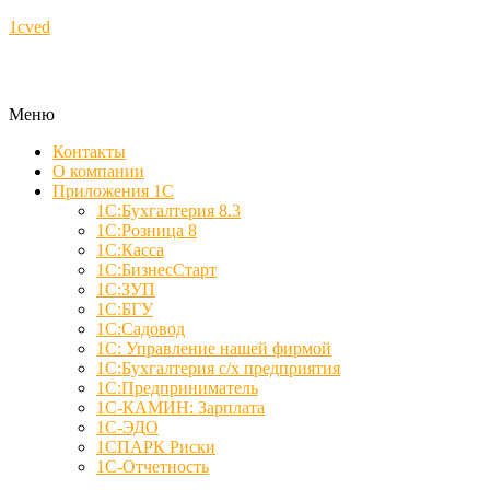
1cved
Меню
Контакты
О компании
Приложения 1С
1С:Бухгалтерия 8.3
1С:Розница 8
1С:Касса
1С:БизнесСтарт
1С:ЗУП
1С:БГУ
1С:Садовод
1С: Управление нашей фирмой
1С:Бухгалтерия с/х предприятия
1С:Предприниматель
1С-КАМИН: Зарплата
1С-ЭДО
1СПАРК Риски
1С-Отчетность