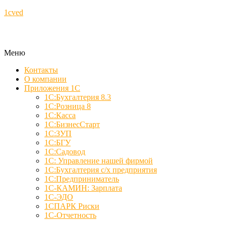
1cved
Меню
Контакты
О компании
Приложения 1С
1С:Бухгалтерия 8.3
1С:Розница 8
1С:Касса
1С:БизнесСтарт
1С:ЗУП
1С:БГУ
1С:Садовод
1С: Управление нашей фирмой
1С:Бухгалтерия с/х предприятия
1С:Предприниматель
1С-КАМИН: Зарплата
1С-ЭДО
1СПАРК Риски
1С-Отчетность