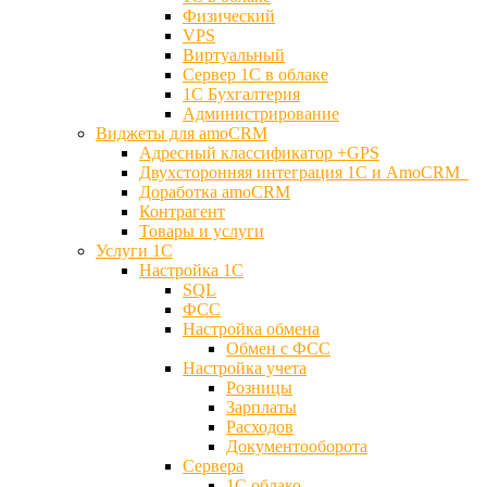
Физический
VPS
Виртуальный
Сервер 1С в облаке
1С Бухгалтерия
Администрирование
Виджеты для amoCRM
Адресный классификатор +GPS
Двухсторонняя интеграция 1С и AmoCRM
Доработка amoCRM
Контрагент
Товары и услуги
Услуги 1С
Настройка 1С
SQL
ФСС
Настройка обмена
Обмен с ФСС
Настройка учета
Розницы
Зарплаты
Расходов
Документооборота
Сервера
1С облако