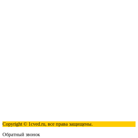
1С:Розница 8
1С:Касса
1С: Управление нашей фирмой
1С-ЭДО
Наши контакты
123317, Москва, улица Антонова-Овсеенко, 15, стр. 2
+7 (495) 181-98-81
info@1cved.ru
Пн-Пт 09:00 - 18:00
Полезные ссылки
Контакты
Карта сайта
Политика обработки персональных данных
Copyright © 1cved.ru, все права защищены.
Обратный звонок