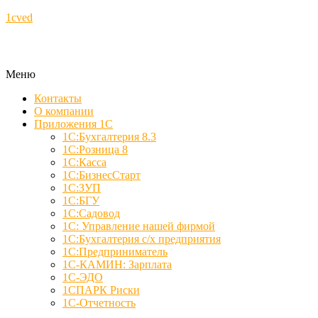
1cved
Меню
Контакты
О компании
Приложения 1С
1С:Бухгалтерия 8.3
1С:Розница 8
1С:Касса
1С:БизнесСтарт
1С:ЗУП
1С:БГУ
1С:Садовод
1С: Управление нашей фирмой
1С:Бухгалтерия с/х предприятия
1С:Предприниматель
1С-КАМИН: Зарплата
1С-ЭДО
1СПАРК Риски
1С-Отчетность