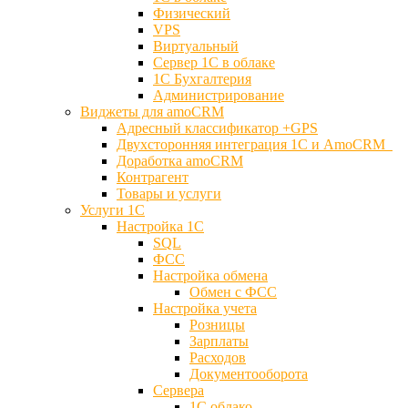
Физический
VPS
Виртуальный
Сервер 1С в облаке
1С Бухгалтерия
Администрирование
Виджеты для amoCRM
Адресный классификатор +GPS
Двухсторонняя интеграция 1С и AmoCRM
Доработка amoCRM
Контрагент
Товары и услуги
Услуги 1С
Настройка 1С
SQL
ФСС
Настройка обмена
Обмен с ФСС
Настройка учета
Розницы
Зарплаты
Расходов
Документооборота
Сервера
1С облако