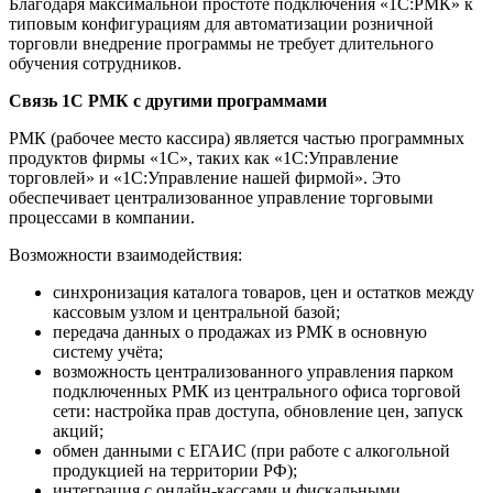
Благодаря максимальной простоте подключения «1С:РМК» к
типовым конфигурациям для автоматизации розничной
торговли внедрение программы не требует длительного
обучения сотрудников.
Связь 1С РМК с другими программами
РМК (рабочее место кассира) является частью программных
продуктов фирмы «1С», таких как «1С:Управление
торговлей» и «1С:Управление нашей фирмой». Это
обеспечивает централизованное управление торговыми
процессами в компании.
Возможности взаимодействия:
синхронизация каталога товаров, цен и остатков между
кассовым узлом и центральной базой;
передача данных о продажах из РМК в основную
систему учёта;
возможность централизованного управления парком
подключенных РМК из центрального офиса торговой
сети: настройка прав доступа, обновление цен, запуск
акций;
обмен данными с ЕГАИС (при работе с алкогольной
продукцией на территории РФ);
интеграция с онлайн-кассами и фискальными