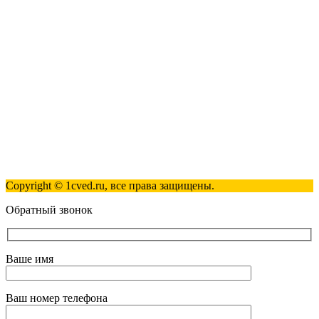
123317, Москва, улица Антонова-Овсеенко, 15, стр. 2
+7 (495) 181-98-81
info@1cved.ru
Пн-Пт 09:00 - 18:00
Полезные ссылки
Контакты
Карта сайта
Политика обработки персональных данных
Copyright © 1cved.ru, все права защищены.
Обратный звонок
Ваше имя
Ваш номер телефона