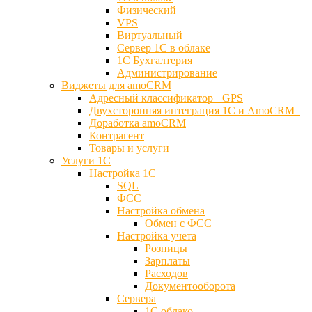
Физический
VPS
Виртуальный
Сервер 1С в облаке
1С Бухгалтерия
Администрирование
Виджеты для amoCRM
Адресный классификатор +GPS
Двухсторонняя интеграция 1С и AmoCRM
Доработка amoCRM
Контрагент
Товары и услуги
Услуги 1С
Настройка 1С
SQL
ФСС
Настройка обмена
Обмен с ФСС
Настройка учета
Розницы
Зарплаты
Расходов
Документооборота
Сервера
1С облако