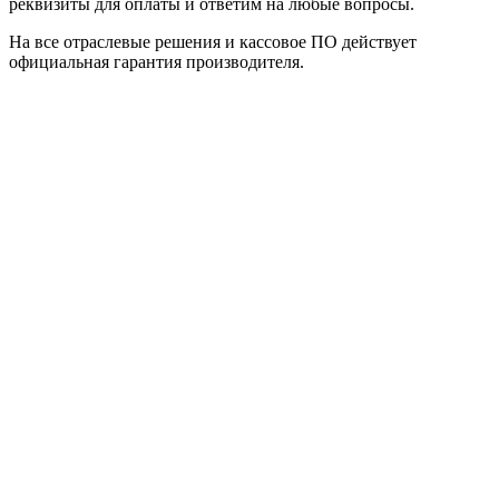
реквизиты для оплаты и ответим на любые вопросы.
На все отраслевые решения и кассовое ПО действует
официальная гарантия производителя.
Официальный партнер 1С
Наши услуги
1С:Бухгалтерия 8.3
1С:Розница 8
1С:Касса
1С: Управление нашей фирмой
1С-ЭДО
Наши контакты