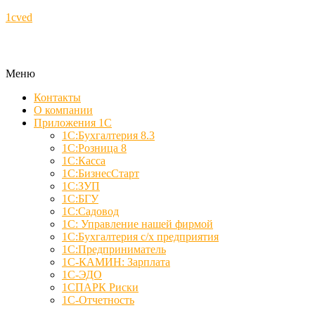
1cved
Меню
Контакты
О компании
Приложения 1С
1С:Бухгалтерия 8.3
1С:Розница 8
1С:Касса
1С:БизнесСтарт
1С:ЗУП
1С:БГУ
1С:Садовод
1С: Управление нашей фирмой
1С:Бухгалтерия с/х предприятия
1С:Предприниматель
1С-КАМИН: Зарплата
1С-ЭДО
1СПАРК Риски
1С-Отчетность