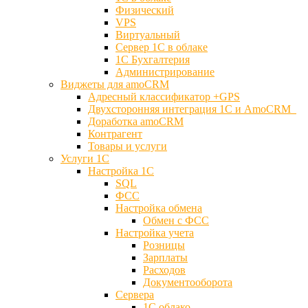
Физический
VPS
Виртуальный
Сервер 1С в облаке
1С Бухгалтерия
Администрирование
Виджеты для amoCRM
Адресный классификатор +GPS
Двухсторонняя интеграция 1С и AmoCRM
Доработка amoCRM
Контрагент
Товары и услуги
Услуги 1С
Настройка 1С
SQL
ФСС
Настройка обмена
Обмен с ФСС
Настройка учета
Розницы
Зарплаты
Расходов
Документооборота
Сервера
1С облако