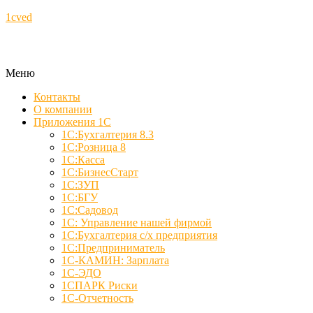
1cved
Меню
Контакты
О компании
Приложения 1С
1С:Бухгалтерия 8.3
1С:Розница 8
1С:Касса
1С:БизнесСтарт
1С:ЗУП
1С:БГУ
1С:Садовод
1С: Управление нашей фирмой
1С:Бухгалтерия с/х предприятия
1С:Предприниматель
1С-КАМИН: Зарплата
1С-ЭДО
1СПАРК Риски
1С-Отчетность