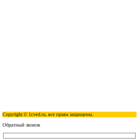
1С: Управление нашей фирмой
1С-ЭДО
Наши контакты
123317, Москва, улица Антонова-Овсеенко, 15, стр. 2
+7 (495) 181-98-81
info@1cved.ru
Пн-Пт 09:00 - 18:00
Полезные ссылки
Контакты
Карта сайта
Политика обработки персональных данных
Copyright © 1cved.ru, все права защищены.
Обратный звонок