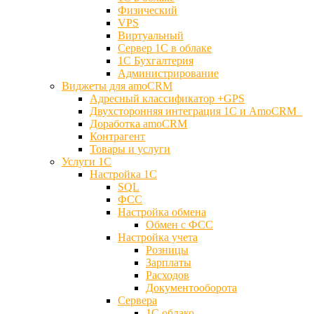
Физический
VPS
Виртуальный
Сервер 1С в облаке
1С Бухгалтерия
Администрирование
Виджеты для amoCRM
Адресный классификатор +GPS
Двухсторонняя интеграция 1С и AmoCRM
Доработка amoCRM
Контрагент
Товары и услуги
Услуги 1С
Настройка 1С
SQL
ФСС
Настройка обмена
Обмен с ФСС
Настройка учета
Розницы
Зарплаты
Расходов
Документооборота
Сервера
1С облако