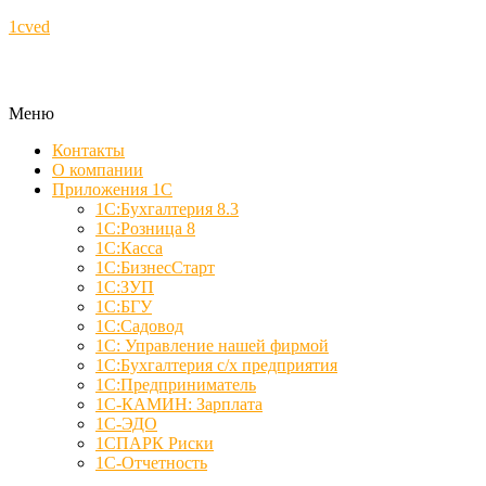
1cved
Меню
Контакты
О компании
Приложения 1С
1С:Бухгалтерия 8.3
1С:Розница 8
1С:Касса
1С:БизнесСтарт
1С:ЗУП
1С:БГУ
1С:Садовод
1С: Управление нашей фирмой
1С:Бухгалтерия с/х предприятия
1С:Предприниматель
1С-КАМИН: Зарплата
1С-ЭДО
1СПАРК Риски
1С-Отчетность