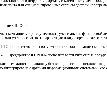
редоставляется в цифровом формате, и клиент получает необхо
онная почта или специализированные сервисы доставки програм
приятие 8 ПРОФ»:
мы компании могут осуществлять учет и анализ финансовой деят
ровый учет, рассчитывать заработную плату, формировать отчетн
8 ПРОФ» предусмотрены возможности для организации складског
«1С:Предприятие 8 ПРОФ» позволяет вести учет сырья, полуфаб
ие возможности по анализу бизнес-процессов и составлению ра
о интегрирована с другими информационными системами, что 