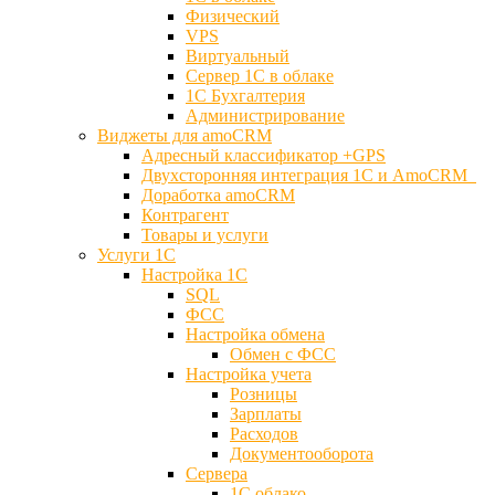
Физический
VPS
Виртуальный
Сервер 1С в облаке
1С Бухгалтерия
Администрирование
Виджеты для amoCRM
Адресный классификатор +GPS
Двухсторонняя интеграция 1С и AmoCRM
Доработка amoCRM
Контрагент
Товары и услуги
Услуги 1С
Настройка 1С
SQL
ФСС
Настройка обмена
Обмен с ФСС
Настройка учета
Розницы
Зарплаты
Расходов
Документооборота
Сервера
1С облако