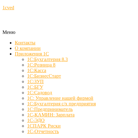
1cved
Меню
Контакты
О компании
Приложения 1С
1С:Бухгалтерия 8.3
1С:Розница 8
1С:Касса
1С:БизнесСтарт
1С:ЗУП
1С:БГУ
1С:Садовод
1С: Управление нашей фирмой
1С:Бухгалтерия с/х предприятия
1С:Предприниматель
1С-КАМИН: Зарплата
1С-ЭДО
1СПАРК Риски
1С-Отчетность