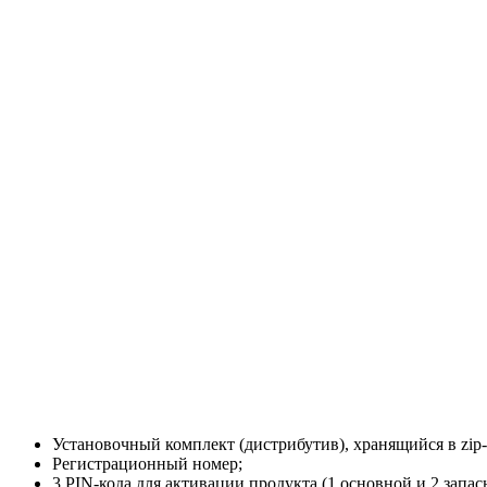
Установочный комплект (дистрибутив), хранящийся в zip-
Регистрационный номер;
3 PIN-кода для активации продукта (1 основной и 2 запас