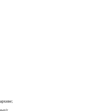
архиве;
ных);