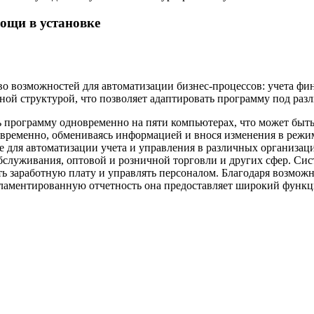
ощи в установке
возможностей для автоматизации бизнес-процессов: учета финан
ьной структурой, что позволяет адаптировать программу под ра
ть программу одновременно на пяти компьютерах, что может быт
новременно, обмениваясь информацией и внося изменения в режи
е для автоматизации учета и управления в различных организа
служивания, оптовой и розничной торговли и других сфер. Сис
ь заработную плату и управлять персоналом. Благодаря возможн
гламентированную отчетность она предоставляет широкий функци