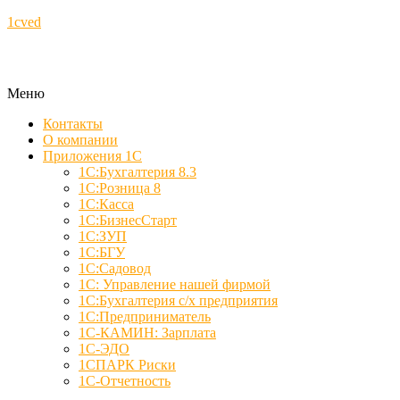
1cved
Меню
Контакты
О компании
Приложения 1С
1С:Бухгалтерия 8.3
1С:Розница 8
1С:Касса
1С:БизнесСтарт
1С:ЗУП
1С:БГУ
1С:Садовод
1С: Управление нашей фирмой
1С:Бухгалтерия с/х предприятия
1С:Предприниматель
1С-КАМИН: Зарплата
1С-ЭДО
1СПАРК Риски
1С-Отчетность