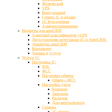
Физический
VPS
Виртуальный
Сервер 1С в облаке
1С Бухгалтерия
Администрирование
Виджеты для amoCRM
Адресный классификатор +GPS
Двухсторонняя интеграция 1С и AmoCRM
Доработка amoCRM
Контрагент
Товары и услуги
Услуги 1С
Настройка 1С
SQL
ФСС
Настройка обмена
Обмен с ФСС
Настройка учета
Розницы
Зарплаты
Расходов
Документооборота
Сервера
1С облако