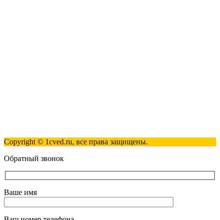
123317, Москва, улица Антонова-Овсеенко, 15, стр. 2
+7 (495) 181-98-81
info@1cved.ru
Пн-Пт 09:00 - 18:00
Полезные ссылки
Контакты
Карта сайта
Политика обработки персональных данных
Copyright © 1cved.ru, все права защищены.
Обратный звонок
Ваше имя
Ваш номер телефона