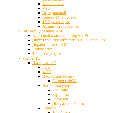
Физический
VPS
Виртуальный
Сервер 1С в облаке
1С Бухгалтерия
Администрирование
Виджеты для amoCRM
Адресный классификатор +GPS
Двухсторонняя интеграция 1С и AmoCRM
Доработка amoCRM
Контрагент
Товары и услуги
Услуги 1С
Настройка 1С
SQL
ФСС
Настройка обмена
Обмен с ФСС
Настройка учета
Розницы
Зарплаты
Расходов
Документооборота
Сервера
1С облако