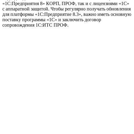
«1C:Предприятия 8» КОРП, ПРОФ, так и с лицензиями «1C»
с аппаратной защитой. Чтобы регулярно получать обновления
для платформы «1C:Предприятие 8.3», важно иметь основную
поставку программы «1C» и заключить договор
сопровождения 1C:ИТС ПРОФ.
Официальный партнер 1С
Наши услуги
1С:Бухгалтерия 8.3
1С:Розница 8
1С:Касса
1С: Управление нашей фирмой
1С-ЭДО
Наши контакты