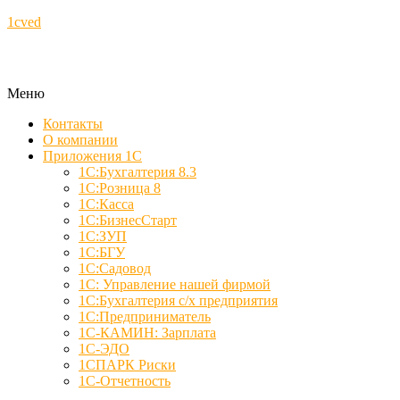
1cved
Меню
Контакты
О компании
Приложения 1С
1С:Бухгалтерия 8.3
1С:Розница 8
1С:Касса
1С:БизнесСтарт
1С:ЗУП
1С:БГУ
1С:Садовод
1С: Управление нашей фирмой
1С:Бухгалтерия с/х предприятия
1С:Предприниматель
1С-КАМИН: Зарплата
1С-ЭДО
1СПАРК Риски
1С-Отчетность