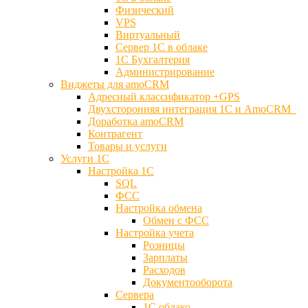
Физический
VPS
Виртуальный
Сервер 1С в облаке
1С Бухгалтерия
Администрирование
Виджеты для amoCRM
Адресный классификатор +GPS
Двухсторонняя интеграция 1С и AmoCRM
Доработка amoCRM
Контрагент
Товары и услуги
Услуги 1С
Настройка 1С
SQL
ФСС
Настройка обмена
Обмен с ФСС
Настройка учета
Розницы
Зарплаты
Расходов
Документооборота
Сервера
1С облако