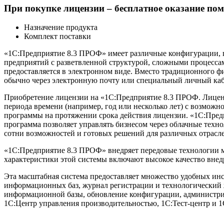
При покупке лицензии – бесплатное оказание пом
Назначение продукта
Комплект поставки
«1С:Предприятие 8.3 ПРОФ» имеет различные конфигурации, п
предприятий с разветвленной структурой, сложными процессам
предоставляется в электронном виде. Вместо традиционного ф
обычно через электронную почту или специальный личный каб
Приобретение лицензии на «1С:Предприятие 8.3 ПРОФ. Лиценз
периода времени (например, год или несколько лет) с возможн
программы на протяжении срока действия лицензии. «1С:Предп
программа позволяет управлять бизнесом через облачные техно
сотни возможностей и готовых решений для различных отраслей
«1С:Предприятие 8.3 ПРОФ» внедряет передовые технологии 
характеристики этой системы включают высокое качество вне
Эта масштабная система предоставляет множество удобных инс
информационных баз, журнал регистрации и технологический 
информационной базы, обновление конфигурации, администрир
1С:Центр управления производительностью, 1С:Тест-центр и 1С