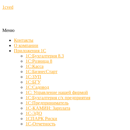
1cved
Меню
Контакты
О компании
Приложения 1С
1С:Бухгалтерия 8.3
1С:Розница 8
1С:Касса
1С:БизнесСтарт
1С:ЗУП
1С:БГУ
1С:Садовод
1С: Управление нашей фирмой
1С:Бухгалтерия с/х предприятия
1С:Предприниматель
1С-КАМИН: Зарплата
1С-ЭДО
1СПАРК Риски
1С-Отчетность