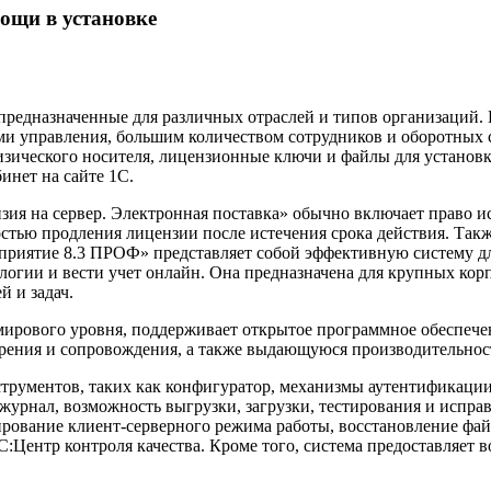
ощи в установке
редназначенные для различных отраслей и типов организаций.
и управления, большим количеством сотрудников и оборотных ср
изического носителя, лицензионные ключи и файлы для установ
инет на сайте 1С.
ия на сервер. Электронная поставка» обычно включает право ис
остью продления лицензии после истечения срока действия. Так
риятие 8.3 ПРОФ» представляет собой эффективную систему для
логии и вести учет онлайн. Она предназначена для крупных кор
 и задач.
мирового уровня, поддерживает открытое программное обеспеч
дрения и сопровождения, а также выдающуюся производительнос
трументов, таких как конфигуратор, механизмы аутентификации
журнал, возможность выгрузки, загрузки, тестирования и испра
ование клиент-серверного режима работы, восстановление файл
:Центр контроля качества. Кроме того, система предоставляет 