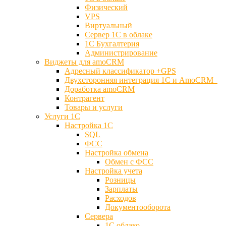
Физический
VPS
Виртуальный
Сервер 1С в облаке
1С Бухгалтерия
Администрирование
Виджеты для amoCRM
Адресный классификатор +GPS
Двухсторонняя интеграция 1С и AmoCRM
Доработка amoCRM
Контрагент
Товары и услуги
Услуги 1С
Настройка 1С
SQL
ФСС
Настройка обмена
Обмен с ФСС
Настройка учета
Розницы
Зарплаты
Расходов
Документооборота
Сервера
1С облако