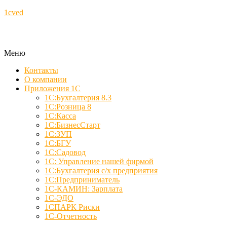
1cved
Меню
Контакты
О компании
Приложения 1С
1С:Бухгалтерия 8.3
1С:Розница 8
1С:Касса
1С:БизнесСтарт
1С:ЗУП
1С:БГУ
1С:Садовод
1С: Управление нашей фирмой
1С:Бухгалтерия с/х предприятия
1С:Предприниматель
1С-КАМИН: Зарплата
1С-ЭДО
1СПАРК Риски
1С-Отчетность