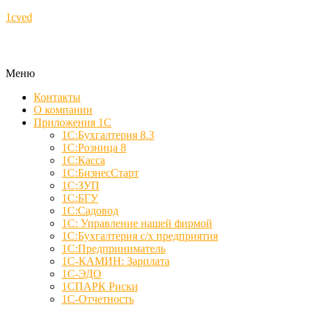
1cved
Меню
Контакты
О компании
Приложения 1С
1С:Бухгалтерия 8.3
1С:Розница 8
1С:Касса
1С:БизнесСтарт
1С:ЗУП
1С:БГУ
1С:Садовод
1С: Управление нашей фирмой
1С:Бухгалтерия с/х предприятия
1С:Предприниматель
1С-КАМИН: Зарплата
1С-ЭДО
1СПАРК Риски
1С-Отчетность