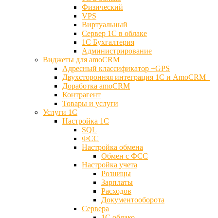
Физический
VPS
Виртуальный
Сервер 1С в облаке
1С Бухгалтерия
Администрирование
Виджеты для amoCRM
Адресный классификатор +GPS
Двухсторонняя интеграция 1С и AmoCRM
Доработка amoCRM
Контрагент
Товары и услуги
Услуги 1С
Настройка 1С
SQL
ФСС
Настройка обмена
Обмен с ФСС
Настройка учета
Розницы
Зарплаты
Расходов
Документооборота
Сервера
1С облако