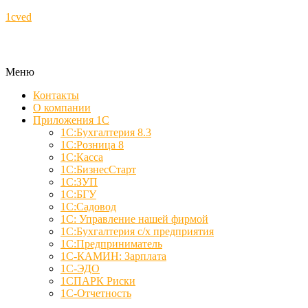
1cved
Меню
Контакты
О компании
Приложения 1С
1С:Бухгалтерия 8.3
1С:Розница 8
1С:Касса
1С:БизнесСтарт
1С:ЗУП
1С:БГУ
1С:Садовод
1С: Управление нашей фирмой
1С:Бухгалтерия с/х предприятия
1С:Предприниматель
1С-КАМИН: Зарплата
1С-ЭДО
1СПАРК Риски
1С-Отчетность