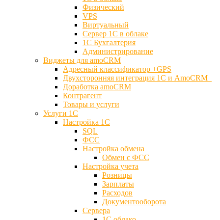
Физический
VPS
Виртуальный
Сервер 1С в облаке
1С Бухгалтерия
Администрирование
Виджеты для amoCRM
Адресный классификатор +GPS
Двухсторонняя интеграция 1С и AmoCRM
Доработка amoCRM
Контрагент
Товары и услуги
Услуги 1С
Настройка 1С
SQL
ФСС
Настройка обмена
Обмен с ФСС
Настройка учета
Розницы
Зарплаты
Расходов
Документооборота
Сервера
1С облако