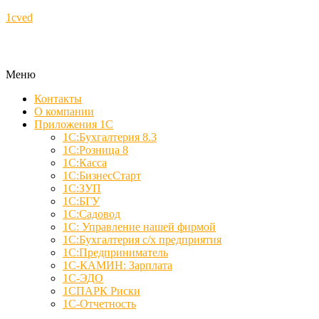
1cved
Меню
Контакты
О компании
Приложения 1С
1С:Бухгалтерия 8.3
1С:Розница 8
1С:Касса
1С:БизнесСтарт
1С:ЗУП
1С:БГУ
1С:Садовод
1С: Управление нашей фирмой
1С:Бухгалтерия с/х предприятия
1С:Предприниматель
1С-КАМИН: Зарплата
1С-ЭДО
1СПАРК Риски
1С-Отчетность