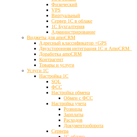
Физический
VPS
Виртуальный
Сервер 1С в облаке
1С Бухгалтерия
Администрирование
Виджеты для amoCRM
Адресный классификатор +GPS
Двухсторонняя интеграция 1С и AmoCRM
Доработка amoCRM
Контрагент
Товары и услуги
Услуги 1С
Настройка 1С
SQL
ФСС
Настройка обмена
Обмен с ФСС
Настройка учета
Розницы
Зарплаты
Расходов
Документооборота
Сервера
1С облако