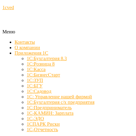
1cved
Меню
Контакты
О компании
Приложения 1С
1С:Бухгалтерия 8.3
1С:Розница 8
1С:Касса
1С:БизнесСтарт
1С:ЗУП
1С:БГУ
1С:Садовод
1С: Управление нашей фирмой
1С:Бухгалтерия с/х предприятия
1С:Предприниматель
1С-КАМИН: Зарплата
1С-ЭДО
1СПАРК Риски
1С-Отчетность