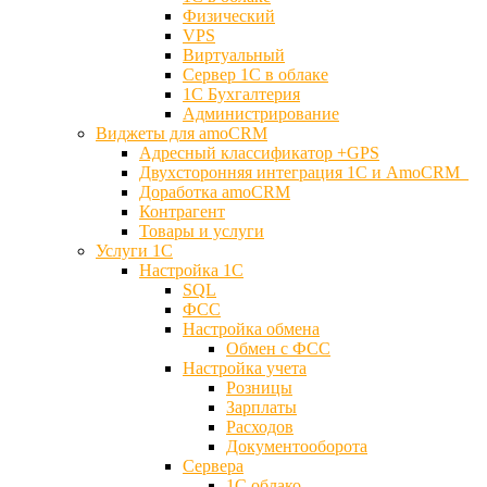
Физический
VPS
Виртуальный
Сервер 1С в облаке
1С Бухгалтерия
Администрирование
Виджеты для amoCRM
Адресный классификатор +GPS
Двухсторонняя интеграция 1С и AmoCRM
Доработка amoCRM
Контрагент
Товары и услуги
Услуги 1С
Настройка 1С
SQL
ФСС
Настройка обмена
Обмен с ФСС
Настройка учета
Розницы
Зарплаты
Расходов
Документооборота
Сервера
1С облако