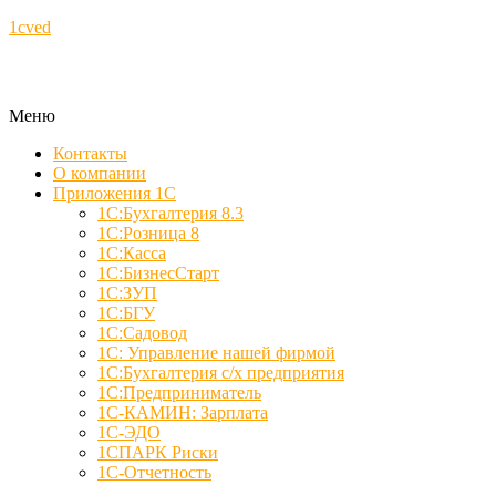
1cved
Меню
Контакты
О компании
Приложения 1С
1С:Бухгалтерия 8.3
1С:Розница 8
1С:Касса
1С:БизнесСтарт
1С:ЗУП
1С:БГУ
1С:Садовод
1С: Управление нашей фирмой
1С:Бухгалтерия с/х предприятия
1С:Предприниматель
1С-КАМИН: Зарплата
1С-ЭДО
1СПАРК Риски
1С-Отчетность