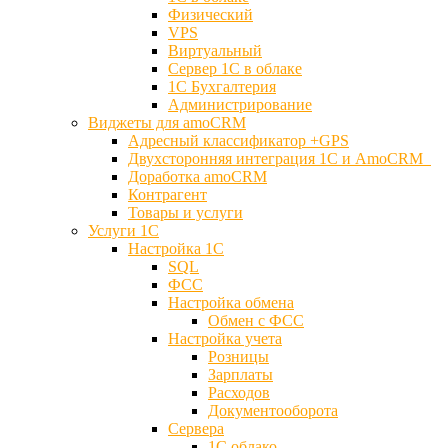
Физический
VPS
Виртуальный
Сервер 1С в облаке
1С Бухгалтерия
Администрирование
Виджеты для amoCRM
Адресный классификатор +GPS
Двухсторонняя интеграция 1С и AmoCRM
Доработка amoCRM
Контрагент
Товары и услуги
Услуги 1С
Настройка 1С
SQL
ФСС
Настройка обмена
Обмен с ФСС
Настройка учета
Розницы
Зарплаты
Расходов
Документооборота
Сервера
1С облако