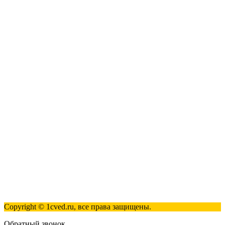
1С:Розница 8
1С:Касса
1С: Управление нашей фирмой
1С-ЭДО
Наши контакты
123317, Москва, улица Антонова-Овсеенко, 15, стр. 2
+7 (495) 181-98-81
info@1cved.ru
Пн-Пт 09:00 - 18:00
Полезные ссылки
Контакты
Карта сайта
Политика обработки персональных данных
Copyright © 1cved.ru, все права защищены.
Обратный звонок