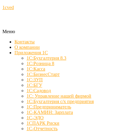
1cved
Меню
Контакты
О компании
Приложения 1С
1С:Бухгалтерия 8.3
1С:Розница 8
1С:Касса
1С:БизнесСтарт
1С:ЗУП
1С:БГУ
1С:Садовод
1С: Управление нашей фирмой
1С:Бухгалтерия с/х предприятия
1С:Предприниматель
1С-КАМИН: Зарплата
1С-ЭДО
1СПАРК Риски
1С-Отчетность