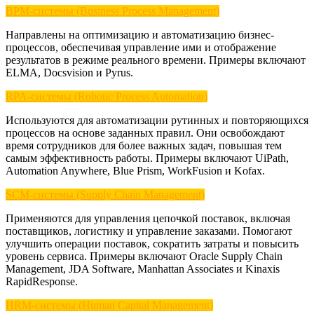
BPM-системы (Business Process Management)
Направлены на оптимизацию и автоматизацию бизнес-
процессов, обеспечивая управление ими и отображение
результатов в режиме реального времени. Примеры включают
ELMA, Docsvision и Pyrus.
RPA-системы (Robotic Process Automation)
Используются для автоматизации рутинных и повторяющихся
процессов на основе заданных правил. Они освобождают
время сотрудников для более важных задач, повышая тем
самым эффективность работы. Примеры включают UiPath,
Automation Anywhere, Blue Prism, WorkFusion и Kofax.
SCM-системы (Supply Chain Management)
Применяются для управления цепочкой поставок, включая
поставщиков, логистику и управление заказами. Помогают
улучшить операции поставок, сократить затраты и повысить
уровень сервиса. Примеры включают Oracle Supply Chain
Management, JDA Software, Manhattan Associates и Kinaxis
RapidResponse.
HRM-системы (Human Capital Management)