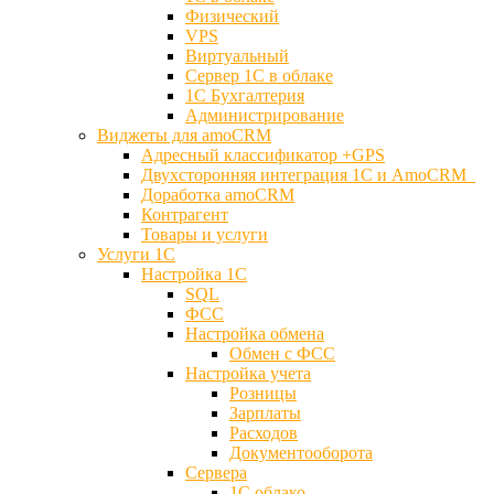
Физический
VPS
Виртуальный
Сервер 1С в облаке
1С Бухгалтерия
Администрирование
Виджеты для amoCRM
Адресный классификатор +GPS
Двухсторонняя интеграция 1С и AmoCRM
Доработка amoCRM
Контрагент
Товары и услуги
Услуги 1С
Настройка 1С
SQL
ФСС
Настройка обмена
Обмен с ФСС
Настройка учета
Розницы
Зарплаты
Расходов
Документооборота
Сервера
1С облако