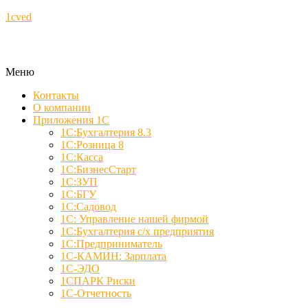
1cved
Меню
Контакты
О компании
Приложения 1С
1С:Бухгалтерия 8.3
1С:Розница 8
1С:Касса
1С:БизнесСтарт
1С:ЗУП
1С:БГУ
1С:Садовод
1С: Управление нашей фирмой
1С:Бухгалтерия с/х предприятия
1С:Предприниматель
1С-КАМИН: Зарплата
1С-ЭДО
1СПАРК Риски
1С-Отчетность