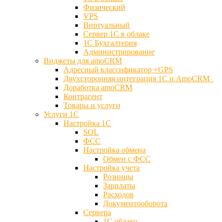
Физический
VPS
Виртуальный
Сервер 1С в облаке
1С Бухгалтерия
Администрирование
Виджеты для amoCRM
Адресный классификатор +GPS
Двухсторонняя интеграция 1С и AmoCRM
Доработка amoCRM
Контрагент
Товары и услуги
Услуги 1С
Настройка 1С
SQL
ФСС
Настройка обмена
Обмен с ФСС
Настройка учета
Розницы
Зарплаты
Расходов
Документооборота
Сервера
1С облако